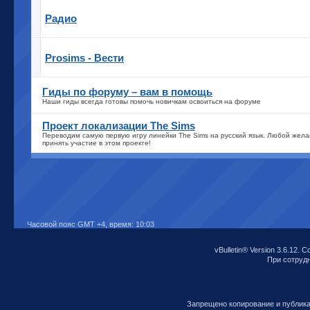
Радио
Prosims - Вести
Гиды по форуму – вам в помощь
Наши гиды всегда готовы помочь новичкам освоиться на форуме
Проект локализации The Sims
Переводим самую первую игру линейки The Sims на русский язык. Любой же
принять участие в этом проекте!
Часовой пояс GMT +4, время:
10:03
vBulletin® Version 3.6.12. C
При сотрудни
Запрещено копирование и публик