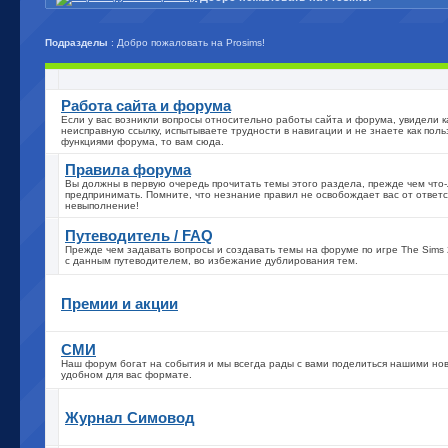
Подразделы
: Добро пожаловать на Prosims!
Работа сайта и форума
Если у вас возникли вопросы относительно работы сайта и форума, увидели к
неисправную ссылку, испытываете трудности в навигации и не знаете как поль
функциями форума, то вам сюда.
Правила форума
Вы должны в первую очередь прочитать темы этого раздела, прежде чем что
предпринимать. Помните, что незнание правил не освобождает вас от ответс
невыполнение!
Путеводитель / FAQ
Прежде чем задавать вопросы и создавать темы на форуме по игре The Sims 
с данным путеводителем, во избежание дублирования тем.
Премии и акции
СМИ
Наш форум богат на события и мы всегда рады с вами поделиться нашими но
удобном для вас формате.
Журнал Симовод