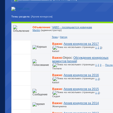
Темы раздела:
[Архив конкурсов]
Объявление
:
ЧАВО - посвящается новичкам
Martini
(администратор)
Тема
/
Автор
Важно
:
Архив конкурсов за 2017
(
1
2
3
)
katsol
Важно
:Опрос:
Обсуждение конкурсных
моментов [архив]
(
1
2
3
...
После
Tremere
Важно
:
Архив конкурсов за 2016
(
1
2
)
katsol
Важно
:
Архив конкурсов за 2015
(
1
2
)
Седая
Важно
:
Архив конкурсов за 2014
Жемчужина