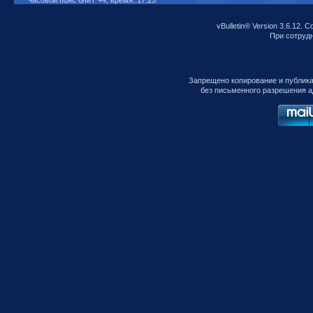
Часовой пояс GMT +4, время:
17:25
vBulletin® Version 3.6.12. C
При сотрудни
Запрещено копирование и публик
без письменного разрешения а