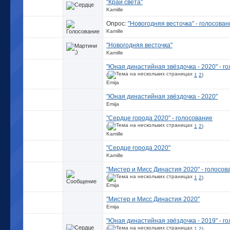
"Край света"
Kamille
Опрос:
"Новогодняя весточка" - голосован
Kamille
"Новогодняя весточка"
Kamille
"Юная династийная звёздочка - 2020" - г
(
1
2
)
Emija
"Юная династийная звёздочка - 2020"
Emija
"Сердце города 2020" - голосование
(
1
2
)
Kamille
"Сердце города 2020"
Kamille
"Мистер и Мисс Династия 2020" - голосов
(
1
2
)
Emija
"Мистер и Мисс Династия 2020"
Emija
"Юная династийная звёздочка - 2019" - г
(
1
2
)