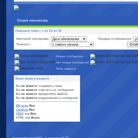
Опции просмотра
Показаны темы с 1 по 20 из 36
Критерий сортировки
Порядок отображения
Показать
Новые сообщения
Нет новых сообщений
Тема закрыта
Ваши права в разделе
Вы
не можете
создавать темы
Вы
не можете
отвечать на сообщения
Вы
не можете
прикреплять файлы
Вы
не можете
редактировать сообщения
BB коды
Вкл.
Смайлы
Вкл.
[IMG]
код
Вкл.
HTML код
Выкл.