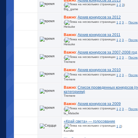
Важно
:
Архив конкурсов за 2013
(
1
2
3
)
Big_game
Важно
:
Архив конкурсов за 2012
(
1
2
3
...
После
Heisuke
Важно
:
Архив конкурсов за 2011
(
1
2
3
...
После
Heisuke
Важно
:
Архив конкурсов за 2007-2008 год
(
1
2
3
...
После
Tremere
Важно
:
Архив конкурсов за 2010
(
1
2
3
...
После
Tremere
Важно
:
Список проведенных конкурсов (п
категориям)
Tremere
Важно
:
Архив конкурсов за 2009
(
1
2
3
...
После
la_Maladie
«Край света» — голосование
(
1
2
)
Kamille