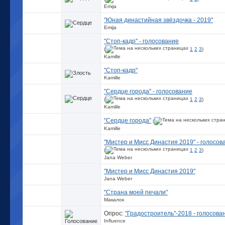
Emija
"Юная династийная звёздочка - 2019"
Emija
"Стоп-кадр" - голосование
(
1
2
3
)
Kamille
"Стоп-кадр"
Kamille
"Сердце города" - голосование
(
1
2
3
)
Kamille
"Сердце города"
(
Kamille
"Мистер и Мисс Династия 2019" - голосов
(
1
2
3
)
Jana Weber
"Мистер и Мисс Династия 2019"
Jana Weber
"Страна моей печали"
Макалок
Опрос:
"Градостроитель"-2018 - голосова
Influence