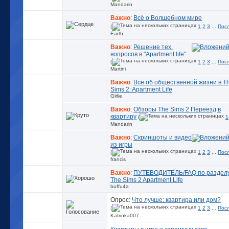
Mandarin
Важно
:
Всё о Волшебном мире
(
1
2
3
...
Пос
Earth
Важно
:
Решение тех.
вопросов в "Apartment life"
(
1
2
3
...
Пос
Martini
Важно
:
Все об общественной жизни в T
Sims 2: Apartment Life
Girlie
Важно
:
Обзоры The Sims 2 Переезд в
квартиру
(
1
Mandarin
Важно
:
Скриншоты и видео
из игры
(
1
2
3
...
Пос
francis
Важно
:
ПУТЕВОДИТЕЛЬ/FAQ по раздел
The Sims 2 Apartment Life
buffu4a
Опрос:
Что лучше: квартира или дом?
(
1
2
3
...
Пос
Katrinka007