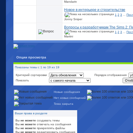
Mandarin
Новое в интерьере и строительстве
(
1
2
3
...
Пос
Jonny Sniper
Вопросы к разработчикам The Sims 2: П
(
1
2
3
...
Пос
Martini
Опции просмотра
Показаны темы с 1 по 19 из 19
Критерий сортировки
Порядок отображения
Показать
Новые сообщения
Нет новых сообщений
Тема закрыта
Ваши права в разделе
Вы
не можете
создавать темы
Вы
не можете
отвечать на сообщения
Вы
не можете
прикреплять файлы
Вы
не можете
редактировать сообщения