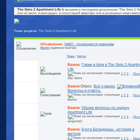
The Sims 2 Apartment Life
В восьмом и последнем дополнении "The Sims 2 Пе
они не жили, в мансардах, в холостяцкой квартире или в роскошных апартамен
Темы раздела:
The Sims 2 Apartment Life
Объявление
:
ЧАВО - посвящается новичкам
Martini
(администратор)
Тема
/
Автор
Важно
:
Глюки и баги в The Sims 2 Apartm
Life
(
1
2
3
...
Пос
Drju Sidos
Важно
:Опрос:
Всё о магии.
Вопросы и ответы.
(
1
2
3
...
Пос
Martini
Важно
:
Общие вопросы по аддону
Apartment Life
(
1
2
3
...
Пос
sergiomir2
Важно
:
Бухта Беладонны - история и
жители
(
1
2
3
...
Пос