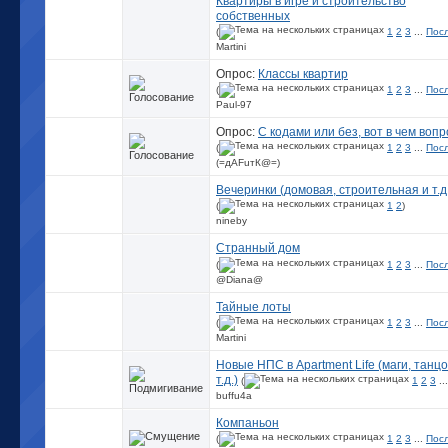
Квартиры в игре и строительство
собственных
(
1
2
3
...
Пос
Martini
Опрос:
Классы квартир
(
1
2
3
...
Пос
Paul-97
Опрос:
С кодами или без, вот в чем вопр
(
1
2
3
...
Пос
(=дАFuтК@=)
Вечеринки (домовая, строительная и т.д
(
1
2
)
nineby
Странный дом
(
1
2
3
...
Пос
@Diana@
Тайные лоты
(
1
2
3
...
Пос
Martini
Новые НПС в Apartment Life (маги, танц
т.д.)
(
1
2
3
..
buffu4a
Компаньон
(
1
2
3
...
Пос