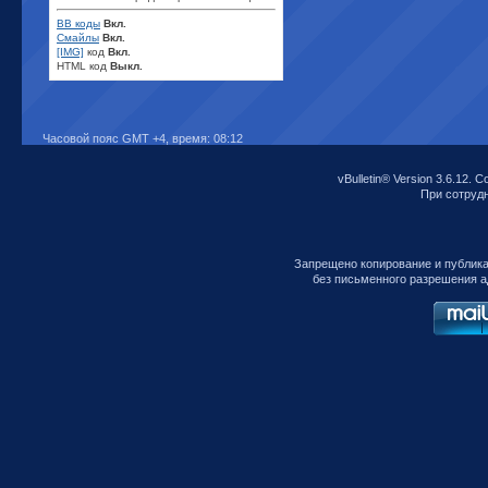
BB коды
Вкл.
Смайлы
Вкл.
[IMG]
код
Вкл.
HTML код
Выкл.
Часовой пояс GMT +4, время:
08:12
vBulletin® Version 3.6.12. C
При сотрудни
Запрещено копирование и публик
без письменного разрешения а