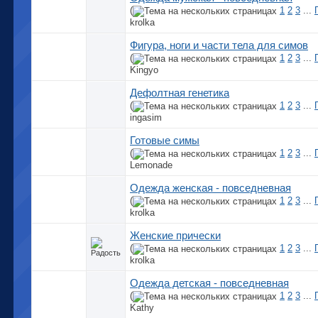
(
1
2
3
...
krolka
Фигура, ноги и части тела для симов
(
1
2
3
...
Kingyo
Дефолтная генетика
(
1
2
3
...
ingasim
Готовые симы
(
1
2
3
...
Lemonade
Одежда женская - повседневная
(
1
2
3
...
krolka
Женские прически
(
1
2
3
...
krolka
Одежда детская - повседневная
(
1
2
3
...
Kathy