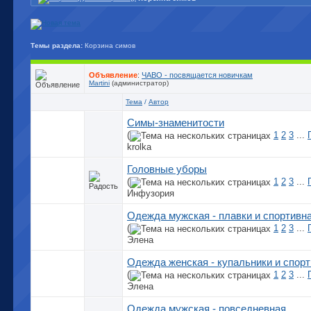
Темы раздела:
Корзина симов
Объявление
:
ЧАВО - посвящается новичкам
Martini
(администратор)
Тема
/
Автор
Симы-знаменитости
(
1
2
3
...
krolka
Головные уборы
(
1
2
3
...
Инфузория
Одежда мужская - плавки и спортивн
(
1
2
3
...
Элена
Одежда женская - купальники и спор
(
1
2
3
...
Элена
Одежда мужская - повседневная