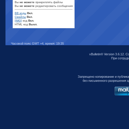
Вы
не можете
прикреплять файлы
Вы
не можете
редактировать сообщения
BB коды
Вкл.
Смайлы
Вкл.
[IMG]
код
Вкл.
HTML код
Выкл.
Часовой пояс GMT +4, время:
19:35
vBulletin® Version 3.6.12. C
При сотрудни
Запрещено копирование и публик
без письменного разрешения а