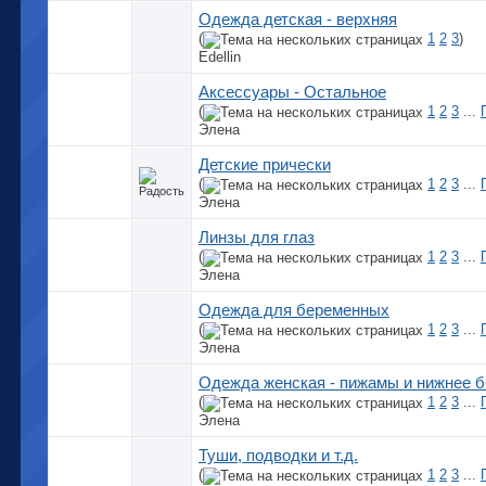
Одежда детская - верхняя
(
1
2
3
)
Edellin
Аксессуары - Остальное
(
1
2
3
...
Элена
Детские прически
(
1
2
3
...
Элена
Линзы для глаз
(
1
2
3
...
Элена
Одежда для беременных
(
1
2
3
...
Элена
Одежда женская - пижамы и нижнее б
(
1
2
3
...
Элена
Туши, подводки и т.д.
(
1
2
3
...