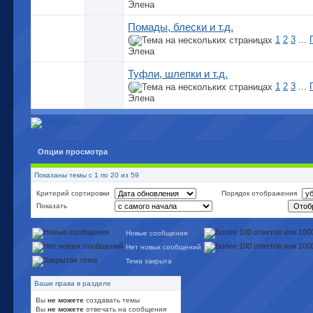
Элена
Помады, блески и т.д.
(
1
2
3
...
Элена
Туфли, шлепки и т.д.
(
1
2
3
...
Элена
Опции просмотра
Показаны темы с 1 по 20 из 59
Критерий сортировки
Порядок отображения
Показать
Новые сообщения
Нет новых сообщений
Тема закрыта
Ваши права в разделе
Вы
не можете
создавать темы
Вы
не можете
отвечать на сообщения