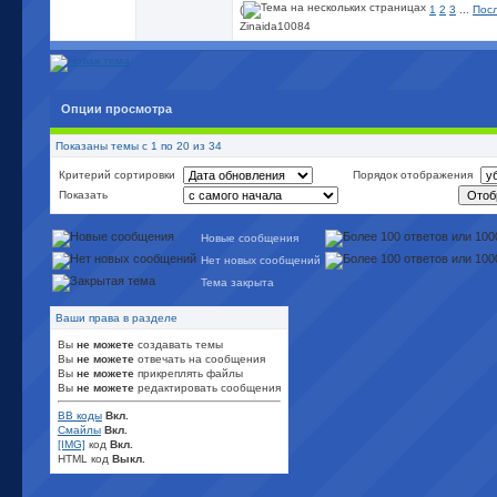
(
1
2
3
...
Пос
Zinaida10084
Опции просмотра
Показаны темы с 1 по 20 из 34
Критерий сортировки
Порядок отображения
Показать
Новые сообщения
Нет новых сообщений
Тема закрыта
Ваши права в разделе
Вы
не можете
создавать темы
Вы
не можете
отвечать на сообщения
Вы
не можете
прикреплять файлы
Вы
не можете
редактировать сообщения
BB коды
Вкл.
Смайлы
Вкл.
[IMG]
код
Вкл.
HTML код
Выкл.