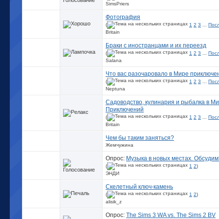
SimsPriers
Фотография
(
1
2
3
...
Пос
Britain
Браки с иностранцами и их переезд
(
1
2
3
...
Пос
Salana
Что вас разочаровало в Мире приключе
(
1
2
3
...
Пос
Neptuna
Садоводство, кулинария и рыбалка в М
Приключений
(
1
2
3
...
Пос
Britain
Чем бы таким заняться?
Жемчужина
Опрос:
Музыка в новых местах. Обсудим
(
1
2
)
ЭНДИ
Скелетный ключ-камень
(
1
2
)
alisik_z
Опрос:
The Sims 3 WA vs. The Sims 2 BV