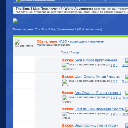
The Sims 3 Мир Приключений (World Adventures)
Дополнение заинтересуе
подопечных, отправив их в полное приключений странствие по самым загадочн
Темы раздела:
The Sims 3 Мир Приключений (World Adventures)
Объявление
:
ЧАВО - посвящается новичкам
Martini
(администратор)
Тема
/
Автор
Важно
:
Баги в Мире приключений
(
1
2
3
...
Пос
Swallow-13
Важно
:
Шанг Симла, Китай / квесты
(
1
2
3
...
Пос
Артас
Важно
:
Аль-Симара, Египет / квесты
(
1
2
3
...
Пос
Aronos
Важно
:
Шам ле Сим, Франция / квесты
(
1
2
3
...
Пос
Britain
Важно
:
Ваши скриншоты из игры -