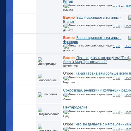
Китай
(
1
2
3
...
Пос
kvakiss
Важно
:
Ваши скриншоты из игры -
Египет
(
1
2
3
...
Пос
доната
Важно
:
Ваши скриншоты из игры -
Франция
(
1
2
3
...
Пос
доната
Важно
:
Путеводитель по разделу "The
Sims 3 Мир Приключений"
Simply_me
Опрос:
Какая страна вам больше всего 
(
1
2
3
...
Пос
Neptuna
Сокровища, реликвии и коллекции редк
(
1
2
3
...
Пос
Лами
Нектароделие
(
1
2
3
...
Пос
kytty
Опрос:
Что вы делаете с награбленным? 
(
1
2
3
...
Пос