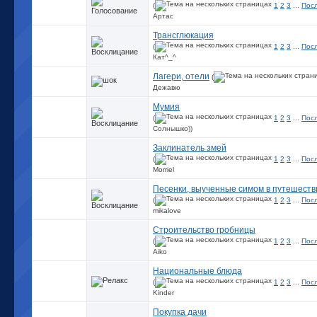
(
1
2
3
...
Пос
Артас
Трансглюкация
(
1
2
3
...
Пос
Кат^_^
Лагери, отели
(
Дежавю
Мумия
(
1
2
3
...
Пос
Солнышко))
Заклинатель змей
(
1
2
3
...
Пос
Morriel
Песенки, выученные симом в путешеств
(
1
2
3
...
Пос
mikalove
Строительство гробницы
(
1
2
3
...
Пос
Aiko
Национальные блюда
(
1
2
3
...
Пос
Kinder
Покупка дачи