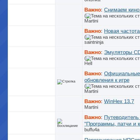
Важно
:
Снимаем кино 
(
Martini
Важно
:
Новая частота
(
saintninja
Важно
:
Эмуляторы C
(
Hell
Важно
:
Официальные 
обновления к игре
(
Martini
Важно
:
WinHex 13.7
Martini
Важно
:
Путеводитель 
"Программы, патчи и 
buffu4a