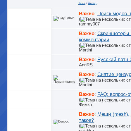
Тема
/
Автор
Важно
:
Поиск модов, 
(
rammy007
Важно
:
Скриншотеры 
комментарии
(
Martini
Важно
:
Русский патч S
AnriRS
Важно
:
Снятие цензу
(
Martini
Важно
:
FAQ: вопрос-о
(
Фимка
Важно
:
Меши (mesh), 
такое?
(
onishka