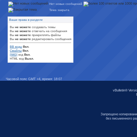
Нет новых сообщений
Тема закрыта
Ваши права в разделе
Вы
не можете
создавать темы
Вы
не можете
отвечать на сообщения
Вы
не можете
прикреплять файлы
Вы
не можете
редактировать сообщения
BB коды
Вкл.
Смайлы
Вкл.
[IMG]
код
Вкл.
HTML код
Выкл.
Часовой пояс GMT +4, время:
18:07
vBulletin® Versi
Запрещено копировани
без письменного р