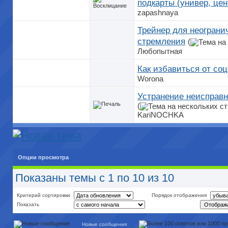
подкарты (универ, цен
zapashnaya
Трейнер для неограни
стремления
(
Любопытная
Как избавиться от со
Worona
Устранение неисправн
(
KariNOCHKA
Опции просмотра
Показаны темы с 1 по 10 из 10
Критерий сортировки
Порядок отображения
Показать
Новые сообщения