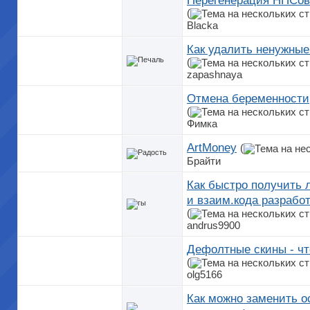
Перегенерация НПСов
(
Blacka
Как удалить ненужные
(
zapashnaya
Отмена беременности
(
Фимка
ArtMoney
(
Брайти
Как быстро получить 
и взаим.кода разрабо
(
andrus9900
Дефолтные скины - чт
(
olg5166
Как можно заменить о