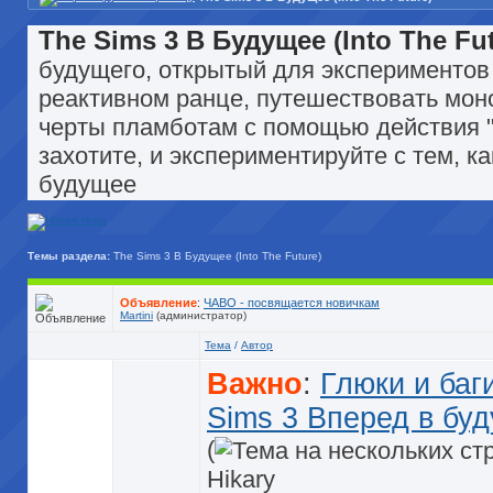
The Sims 3 В Будущее (Into The Fut
будущего, открытый для экспериментов 
реактивном ранце, путешествовать мон
черты пламботам с помощью действия 
захотите, и экспериментируйте с тем, 
будущее
Темы раздела:
The Sims 3 В Будущее (Into The Future)
Объявление
:
ЧАВО - посвящается новичкам
Martini
(администратор)
Тема
/
Автор
Важно
:
Глюки и баг
Sims 3 Вперед в бу
(
Hikary