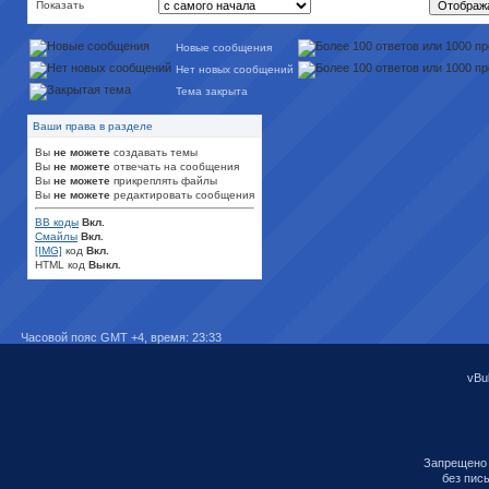
Показать
Новые сообщения
Нет новых сообщений
Тема закрыта
Ваши права в разделе
Вы
не можете
создавать темы
Вы
не можете
отвечать на сообщения
Вы
не можете
прикреплять файлы
Вы
не можете
редактировать сообщения
BB коды
Вкл.
Смайлы
Вкл.
[IMG]
код
Вкл.
HTML код
Выкл.
Часовой пояс GMT +4, время:
23:33
vBul
Запрещено 
без пис