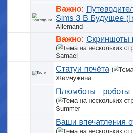
Важно
:
Путеводител
Sims 3 В Будущее (In
Allemand
Важно
:
Скриншоты 
(
Samael
Статуи почёта
(
Жемчужина
Плюмботы - роботы 
(
Summer
Ваши впечатления о
(