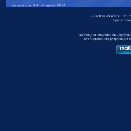
Часовой пояс GMT +4, время:
05:14
vBulletin® Version 3.6.12. C
При сотрудни
Запрещено копирование и публик
без письменного разрешения а