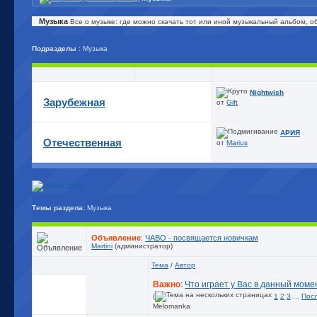
Музыка
Все о музыке: где можно скачать тот или иной музыкальный альбом, 
Подразделы
: Музыка
Nightwish
Зарубежная
от
Gift
АРИЯ
Отечественная
от
Marius
Темы раздела:
Музыка
Объявление
:
ЧАВО - посвящается новичкам
Martini
(администратор)
Тема
/
Автор
Важно
:
Что играет у Вас в данный моме
(
1
2
3
...
Пос
Melomanka