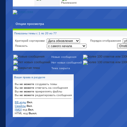
Fluorescent
Опции просмотра
Показаны темы с 1 по 20 из 77
Критерий сортировки
Порядок отображения
Показать
Новые сообщения
Нет новых сообщений
Тема закрыта
Ваши права в разделе
Вы
не можете
создавать темы
Вы
не можете
отвечать на сообщения
Вы
не можете
прикреплять файлы
Вы
не можете
редактировать сообщения
BB коды
Вкл.
Смайлы
Вкл.
[IMG]
код
Вкл.
HTML код
Выкл.