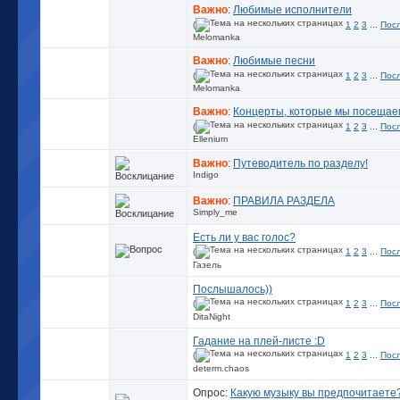
Важно
:
Любимые исполнители
(
1
2
3
...
Пос
Melomanka
Важно
:
Любимые песни
(
1
2
3
...
Пос
Melomanka
Важно
:
Концерты, которые мы посещае
(
1
2
3
...
Пос
Ellenium
Важно
:
Путеводитель по разделу!
Indigo
Важно
:
ПРАВИЛА РАЗДЕЛА
Simply_me
Есть ли у вас голос?
(
1
2
3
...
Пос
Газель
Послышалось))
(
1
2
3
...
Пос
DitaNight
Гадание на плей-листе :D
(
1
2
3
...
Пос
determ.chaos
Опрос:
Какую музыку вы предпочитаете