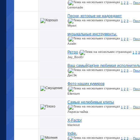
(
1
2
3
...
Пос
Lemonade
Песни, которые не надоедают
(
1
2
3
...
Пос
Miyavi
музыкальные инструменты.
(
1
2
3
...
Пос
Azalin
Ретро
(
1
2
3
Jay_BooEr
Ваш самый(ая)не любимая исполнитель
(
1
2
3
...
Пос
ДисЭк
Фото наших кумиров
(
1
2
3
...
Пос
Ellenium
Самые нелюбимые клипы
(
1
2
3
...
Пос
Лариса-чайка
X-Factor
blackout
Indie.
(
1
2
3
...
Пос