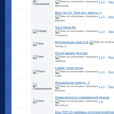
(
1
2
3
...
Пос
Melomanka
Ваш топ-10. Типа муз. анкеты =)
(
1
2
3
...
Пос
Ellenium
Song About Me
(
1
2
3
...
Пос
Constance
Музыкальная анкета III
(
Tommy_V
Песни вашего детства
(
1
2
3
...
Пос
Jawbone
Самая тупая песня
(
1
2
3
...
Пос
Lolita
Музыкальная анкета - 2
(
1
2
3
...
Пос
Ellenium
Осмысленность современной музыки
(
1
2
)
Mia Colucci
Ваш ТОП-20 любимых исполнителей(рей