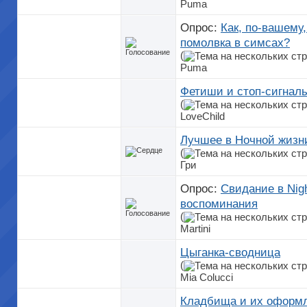
Рuma
Опрос:
Как, по-вашему
помолвка в симсах?
(
Рuma
Фетиши и стоп-сигнал
(
LoveChild
Лучшее в Ночной жизн
(
Гри
Опрос:
Свидание в Nigh
воспоминания
(
Martini
Цыганка-сводница
(
Mia Colucci
Кладбища и их оформ