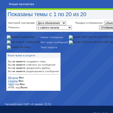
Опции просмотра
Показаны темы с 1 по 20 из 20
Критерий сортировки
Порядок отображения
Показать
Новые сообщения
Нет новых сообщений
Тема закрыта
Ваши права в разделе
Вы
не можете
создавать темы
Вы
не можете
отвечать на сообщения
Вы
не можете
прикреплять файлы
Вы
не можете
редактировать сообщения
BB коды
Вкл.
Смайлы
Вкл.
[IMG]
код
Вкл.
HTML код
Выкл.
Часовой пояс GMT +4, время:
21:01