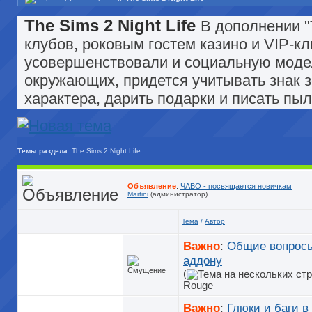
The Sims 2 Night Life
В дополнении "
клубов, роковым гостем казино и VIP-к
усовершенствовали и социальную модел
окружающих, придется учитывать знак з
характера, дарить подарки и писать пы
Темы раздела:
The Sims 2 Night Life
Объявление
:
ЧАВО - посвящается новичкам
Martini
(администратор)
Тема
/
Автор
Важно
:
Общие вопросы
аддону
(
Rouge
Важно
:
Глюки и баги в 