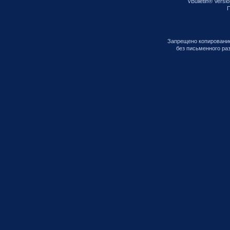
vBulletin® Versio
П
Запрещено копирование
без письменного ра