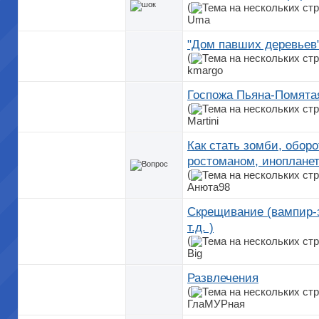
(
Uma
"Дом павших деревьев"
(
kmargo
Госпожа Пьяна-Помята
(
Martini
Как стать зомби, обор
ростоманом, инопланет
(
Анюта98
Скрещивание (вампир-
т.д. )
(
Big
Развлечения
(
ГлаМУРная