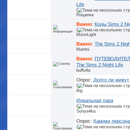
Life
(
Рощинка
Важно
:
Коды Sims 2 Nig
(
MoonLight
Важно
:
The Sims 2 Nigh
Martini
Важно
:
ПУТЕВОДИТЕЛЬ
The Sims 2 Night Life
buffu4a
Опрос:
Долго ли живу
(
Big
Идеальная пара
(
Sonya4ka
Опрос:
Какими персона
(