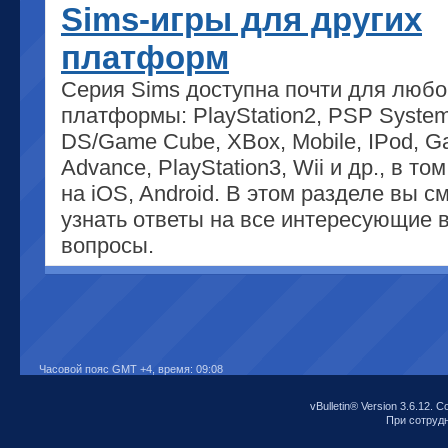
Sims-игры для других
платформ
Серия Sims доступна почти для любо
платформы: PlayStation2, PSP System
DS/Game Cube, XBox, Mobile, IPod, 
Advance, PlayStation3, Wii и др., в то
на iOS, Android. В этом разделе вы с
узнать ответы на все интересующие 
вопросы.
Часовой пояс GMT +4, время:
09:08
vBulletin® Version 3.6.12. C
При сотрудни