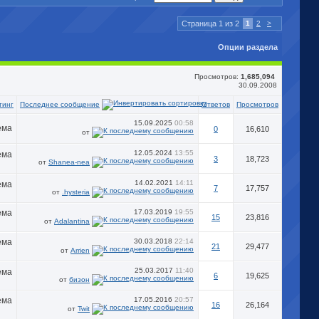
Страница 1 из 2
1
2
>
Опции раздела
Просмотров:
1,685,094
30.09.2008
Последнее сообщение
тинг
Ответов
Просмотров
15.09.2025
00:58
0
16,610
от
12.05.2024
13:55
3
18,723
от
Shanea-nea
14.02.2021
14:11
7
17,757
от
.hysteria
17.03.2019
19:55
15
23,816
от
Adalantina
30.03.2018
22:14
21
29,477
от
Arrien
25.03.2017
11:40
6
19,625
от
бизон
17.05.2016
20:57
16
26,164
от
Twit