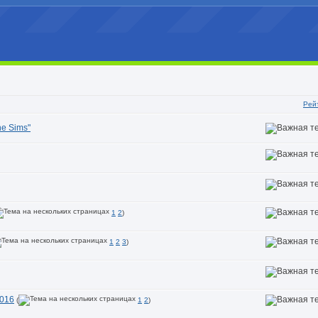
Рей
e Sims"
1
2
)
1
2
3
)
2016
(
1
2
)