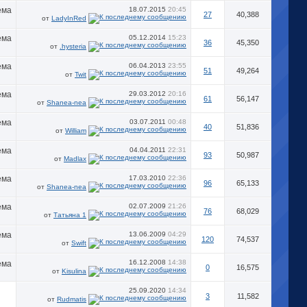
18.07.2015
20:45
27
40,388
от
LadyInRed
05.12.2014
15:23
36
45,350
от
.hysteria
06.04.2013
23:55
51
49,264
от
Twit
29.03.2012
20:16
61
56,147
от
Shanea-nea
03.07.2011
00:48
40
51,836
от
William
04.04.2011
22:31
93
50,987
от
Madlax
17.03.2010
22:36
96
65,133
от
Shanea-nea
02.07.2009
21:26
76
68,029
от
Татьяна 1
13.06.2009
04:29
120
74,537
от
Swift
16.12.2008
14:38
0
16,575
от
Kisulina
25.09.2020
14:34
3
11,582
от
Rudmatis