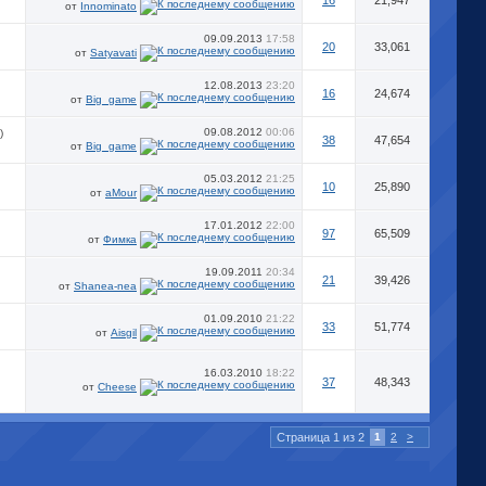
16
21,947
от
Innominato
09.09.2013
17:58
20
33,061
от
Satyavati
12.08.2013
23:20
16
24,674
от
Big_game
09.08.2012
00:06
)
38
47,654
от
Big_game
05.03.2012
21:25
10
25,890
от
aMour
17.01.2012
22:00
97
65,509
от
Фимка
19.09.2011
20:34
21
39,426
от
Shanea-nea
01.09.2010
21:22
33
51,774
от
Aisgil
16.03.2010
18:22
37
48,343
от
Cheese
Страница 1 из 2
1
2
>