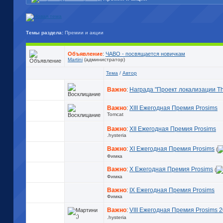
Темы раздела:
Премии и акции
Объявление
:
ЧАВО - посвящается новичкам
Martini
(администратор)
Тема
/
Автор
Важно
:
Награда "Проект локализации Th
Важно
:
XIII Ежегодная Премия Prosims
Tomcat
Важно
:
XII Ежегодная Премия Prosims
.hysteria
Важно
:
XI Ежегодная Премия Prosims
(
Фимка
Важно
:
X Ежегодная Премия Prosims
(
Фимка
Важно
:
IX Ежегодная Премия Prosims
Фимка
Важно
:
VIII Ежегодная Премия Prosims 
.hysteria