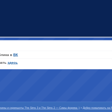
блика в
ВК
нать
здесь
 скины и скриншоты The Sims 3 и The Sims 2 — Симы форева ;)
>
Добро пожаловать на P