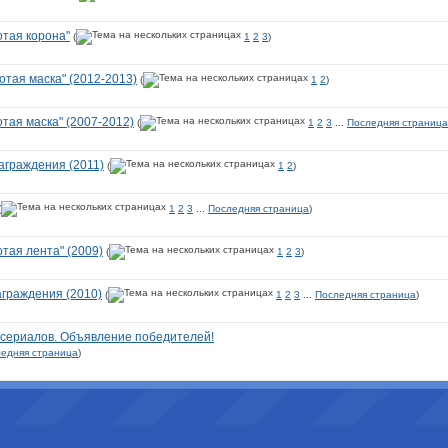
отая корона"
(
1
2
3
)
отая маска" (2012-2013)
(
1
2
)
тая маска" (2007-2012)
(
1
2
3
...
Последняя страница
награждения (2011)
(
1
2
)
(
1
2
3
...
Последняя страница
)
тая лента" (2009)
(
1
2
3
)
награждения (2010)
(
1
2
3
...
Последняя страница
)
с-сериалов. Объявление победителей!
едняя страница
)