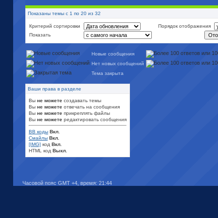
Показаны темы с 1 по 20 из 32
Критерий сортировки
Порядок отображения
Показать
Новые сообщения
Нет новых сообщений
Тема закрыта
Ваши права в разделе
Вы
не можете
создавать темы
Вы
не можете
отвечать на сообщения
Вы
не можете
прикреплять файлы
Вы
не можете
редактировать сообщения
BB коды
Вкл.
Смайлы
Вкл.
[IMG]
код
Вкл.
HTML код
Выкл.
Часовой пояс GMT +4, время:
21:44