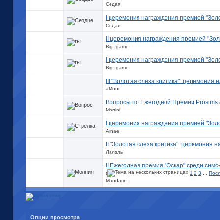
Седая
I церемония награждения премией "Зол
Седая
II церемония награждения премией "Зол
Big_game
I церемония награждения премией "Золо
Big_game
III "Золотая слеза критика": церемония 
aMour
Вопросы по Ежегодной Премии Prosims
Martini
I церемония награждения премией "Золо
Arnae
II "Золотая слеза критика": церемония 
Лалэль
II Ежегодная премия "Оскар" среди сим
(
1
2
3
...
Посл
Mandarin
Опции просмотра