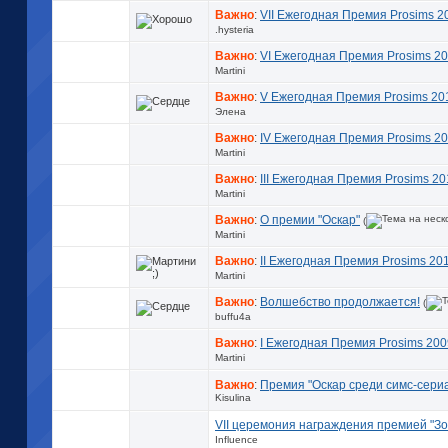
Важно
:
VII Ежегодная Премия Prosims 2
.hysteria
Важно
:
VI Ежегодная Премия Prosims 2
Martini
Важно
:
V Ежегодная Премия Prosims 20
Элена
Важно
:
IV Ежегодная Премия Prosims 2
Martini
Важно
:
III Ежегодная Премия Prosims 20
Martini
Важно
:
О премии "Оскар"
(
Martini
Важно
:
II Ежегодная Премия Prosims 20
Martini
Важно
:
Волшебство продолжается!
(
buffu4a
Важно
:
I Ежегодная Премия Prosims 200
Martini
Важно
:
Премия "Оскар среди симс-сери
Kisulina
VII церемония награждения премией "З
Influence