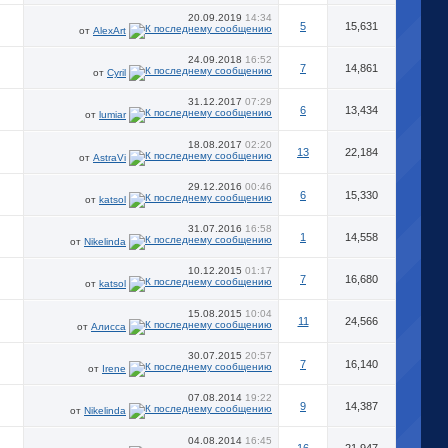
20.09.2019
14:34
5
15,631
от
AlexArt
24.09.2018
16:52
7
14,861
от
Cyril
31.12.2017
07:29
6
13,434
от
lumiar
18.08.2017
02:20
13
22,184
от
AstraVi
29.12.2016
00:46
6
15,330
от
katsol
31.07.2016
16:58
1
14,558
от
Nikelinda
10.12.2015
01:17
7
16,680
от
katsol
15.08.2015
10:04
11
24,566
от
Алисса
30.07.2015
20:57
7
16,140
от
Irene
07.08.2014
19:22
9
14,387
от
Nikelinda
04.08.2014
16:45