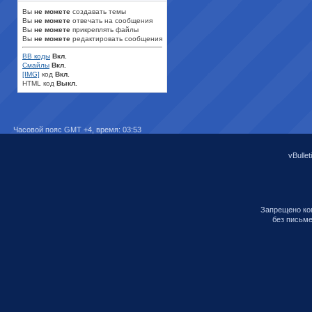
Вы
не можете
создавать темы
Вы
не можете
отвечать на сообщения
Вы
не можете
прикреплять файлы
Вы
не можете
редактировать сообщения
BB коды
Вкл.
Смайлы
Вкл.
[IMG]
код
Вкл.
HTML код
Выкл.
Часовой пояс GMT +4, время:
03:53
vBullet
Запрещено ко
без письм