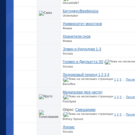
GhostGirl97
Битлджус/Beetlejuice
Undertaker
Университет монстров
Фимка
Хранители снов
Фимка
Элвин и бурундуки 1-3
Sonata
Гномео и Джульетта 3D
(
Sonata
Ледниковый период 1,2,3,4
(
1
2
3
...
После
Banoffee
Мадагаскар (все части)
(
1
2
3
...
После
FreeSpirit
Опрос:
Смешарики
(
1
2
3
...
После
Britney Spears
Лоракс
Sonata