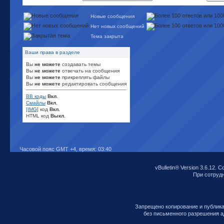
Новые сообщения
Нет новых сообщений
Тема закрыта
Ваши права в разделе
Вы
не можете
создавать темы
Вы
не можете
отвечать на сообщения
Вы
не можете
прикреплять файлы
Вы
не можете
редактировать сообщения
BB коды
Вкл.
Смайлы
Вкл.
[IMG]
код
Вкл.
HTML код
Выкл.
Часовой пояс GMT +4, время:
03:40
vBulletin® Version 3.6.12. C
При сотрудни
Запрещено копирование и публик
без письменного разрешения а