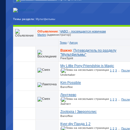
Темы раздела:
Мультфильмы
Объявление
:
ЧАВО - посвящается новичкам
Martini
(администратор)
Тема
/
Автор
Важно
:
Путеводитель по разделу
"Мультфильмы"
FreeSpirit
My Little Pony:Friendship is Magic
(
1
2
3
...
После
Undertaker
Kim Possible
Banoffee
Лентяево
(
1
2
3
...
После
Зайчегг
Zootopia | Зверополис
Banoffee
Кунг-фу Панда 1,2
(
1
2
3
...
После