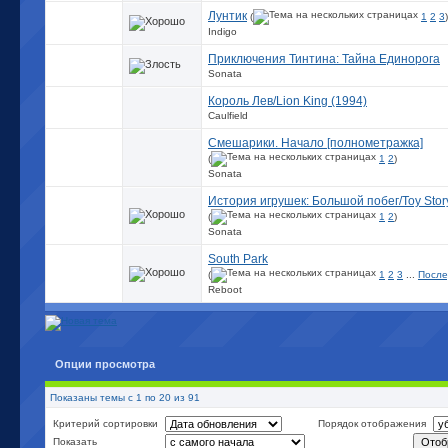
Лунтик
(
1
2
3
)
Indigo
Приключения Тинтина: Тайна Единорога
Sonata
Король Лев/Lion King (1994)
Caulfield
Смешарики. Начало [полнометражка]
(
1
2
)
Sonata
История игрушек: Большой побег/Toy Stor
(
1
2
)
Sonata
South Park
(
1
2
3
...
После
Reboot
Опции просмотра
Показаны темы с 1 по 20 из 91
Критерий сортировки
Порядок отображения
Показать