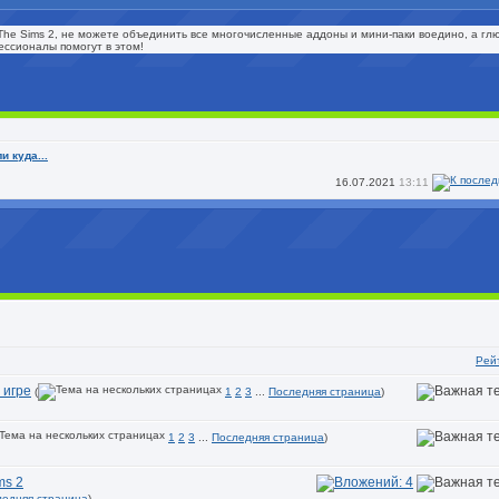
The Sims 2, не можете объединить все многочисленные аддоны и мини-паки воедино, а глюк
ессионалы помогут в этом!
и куда...
16.07.2021
13:11
Рей
 игре
(
1
2
3
...
Последняя страница
)
1
2
3
...
Последняя страница
)
ms 2
ледняя страница
)