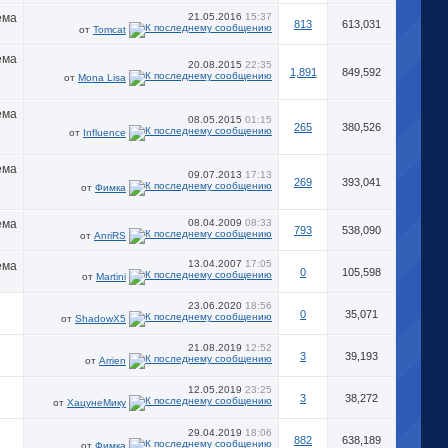
21.05.2016
15:37
813
613,031
от
Tomcat
20.08.2015
22:35
1,891
849,592
от
Mona Lisa
08.05.2015
01:15
265
380,526
от
Influence
09.07.2013
17:13
269
393,041
от
Фимка
08.04.2009
08:33
793
538,090
от
AnriRS
13.04.2007
17:05
0
105,598
от
Martini
23.06.2020
18:56
0
35,071
от
ShadowX5
21.08.2019
12:52
3
39,193
от
Arrien
12.05.2019
23:25
3
38,272
от
ХацунеМику
29.04.2019
18:06
882
638,189
от
Фимка