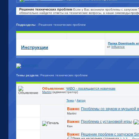
Решение технических проблем
Если у Вас возникли проблемы с запуском 
обязательно найдете ответы на технические вопросы, а наши симоводы-проф
Подразделы
: Решение технических проблем
Папка Downloads ил
Инструкции
от
Influence
Темы раздела:
Решение технических проблем
Объявление
:
ЧАВО - посвящается новичкам
Martini
(администратор)
Тема
/
Автор
Важно
:
Проблемы со звуком и музыкой в
Martini
Важно
:
Проблема с установкой игры
(
Кан
Важно
:
Решение проблем с запуском Si
(
1
2
3
...
Пос