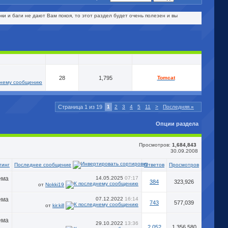
и и баги не дают Вам покоя, то этот раздел будет очень полезен и вы
28
1,795
Tomcat
Страница 1 из 19
1
2
3
4
5
11
>
Последняя
»
Опции раздела
Просмотров:
1,684,843
30.09.2008
Последнее сообщение
тинг
Ответов
Просмотров
14.05.2025
07:17
384
323,926
от
Nokki19
07.12.2022
16:14
743
577,039
от
kir.kill
29.10.2022
13:36
2,052
1,356,580