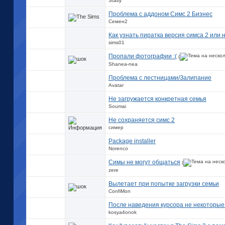
Stasy
Проблема с аддоном Симс 2 Бизнес
Семен2
Как узнать пиратка версия симса 2 или 
sims01
Пропали фотографии :(
(
Shanea-nea
Проблема с лестницами/Залипание
Avatar
Не загружается конкретная семья
Soumai
Не сохраняется симс 2
симер
Package installer
Norenco
Симы не могут общаться
(
zere
Вылетает при попытке загрузки семьи
ConfiMon
После наведения курсора не некоторые
kosya4onok