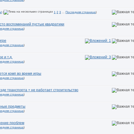
ы
(
1
2
3
...
Последняя страница
)
есто воспоминаний пустые квадратики
ледняя страница
)
игре
ледняя страница
)
 и т.д.
ледняя страница
)
ется комп во время игры
ледняя страница
)
езде транспорта + не работает строительство
ледняя страница
)
анные предметы
ледняя страница
)
шение проблем
ледняя страница
)