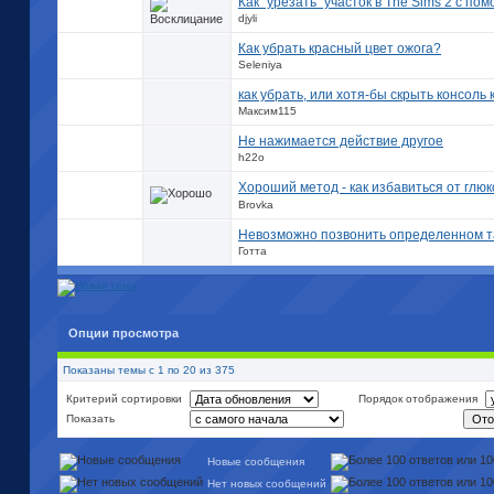
Как "урезать" участок в The Sims 2 с по
djyli
Как убрать красный цвет ожога?
Seleniya
как убрать, или хотя-бы скрыть консоль 
Максим115
Не нажимается действие другое
h22o
Хороший метод - как избавиться от глюк
Brovka
Невозможно позвонить определенном т
Готта
Опции просмотра
Показаны темы с 1 по 20 из 375
Критерий сортировки
Порядок отображения
Показать
Новые сообщения
Нет новых сообщений