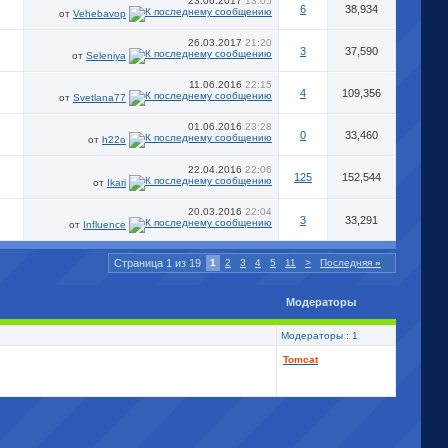
23.06.2017
13:05
6
38,934
от
Vehebavop
26.03.2017
21:20
3
37,590
от
Seleniya
11.06.2016
22:15
4
109,356
от
Svetlana77
01.06.2016
23:28
0
33,460
от
h22o
22.04.2016
22:06
125
152,544
от
Ikari
20.03.2016
22:04
3
33,291
от
Influence
Страница 1 из 19
1
2
3
4
5
11
>
Последняя
»
Модераторы
Модераторы : 1
Tomcat