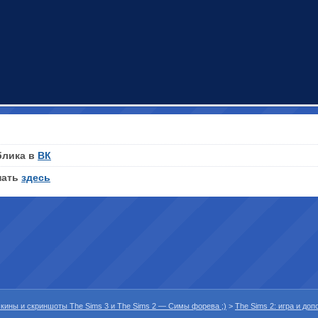
блика в
ВК
нать
здесь
 скины и скриншоты The Sims 3 и The Sims 2 — Симы форева ;)
>
The Sims 2: игра и до