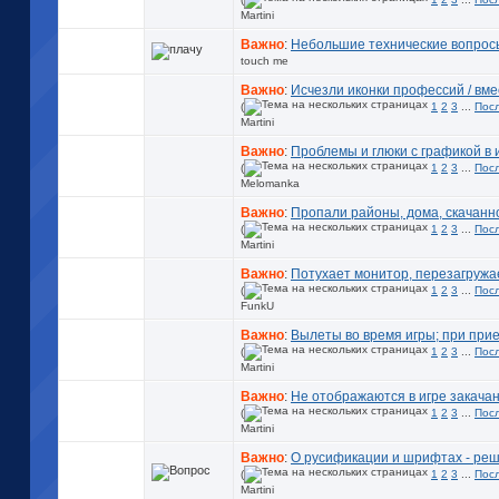
Martini
Важно
:
Небольшие технические вопрос
touch me
Важно
:
Исчезли иконки профессий / вм
(
1
2
3
...
Пос
Martini
Важно
:
Проблемы и глюки с графикой в 
(
1
2
3
...
Пос
Melomanka
Важно
:
Пропали районы, дома, скачанное
(
1
2
3
...
Пос
Martini
Важно
:
Потухает монитор, перезагружа
(
1
2
3
...
Пос
FunkU
Важно
:
Вылеты во время игры; при при
(
1
2
3
...
Пос
Martini
Важно
:
Не отображаются в игре закач
(
1
2
3
...
Пос
Martini
Важно
:
О русификации и шрифтах - ре
(
1
2
3
...
Пос
Martini