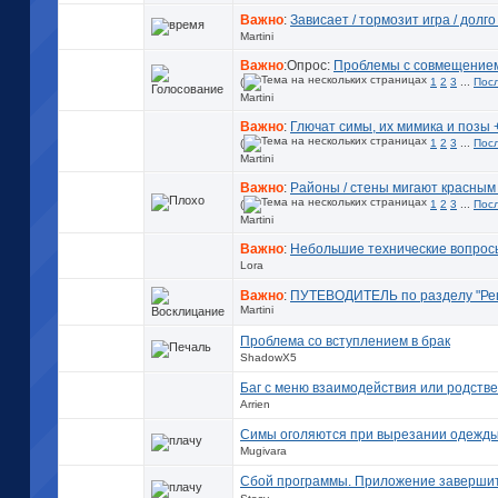
Важно
:
Зависает / тормозит игра / долго
Martini
Важно
:Опрос:
Проблемы с совмещением
(
1
2
3
...
Пос
Martini
Важно
:
Глючат симы, их мимика и позы 
(
1
2
3
...
Пос
Martini
Важно
:
Районы / стены мигают красным 
(
1
2
3
...
Пос
Martini
Важно
:
Небольшие технические вопросы
Lora
Важно
:
ПУТЕВОДИТЕЛЬ по разделу "Реш
Martini
Проблема со вступлением в брак
ShadowX5
Баг с меню взаимодействия или родств
Arrien
Симы оголяются при вырезании одежд
Mugivara
Сбой программы. Приложение завершит