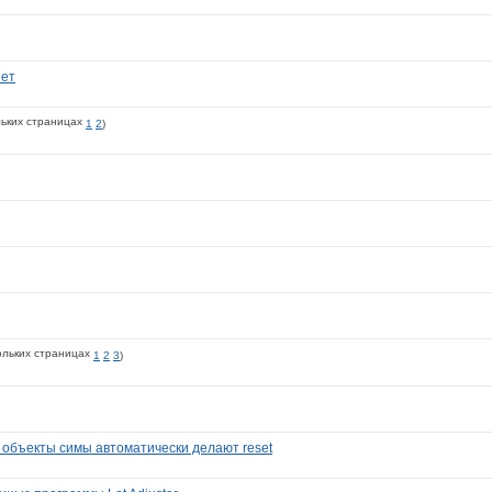
нет
1
2
)
1
2
3
)
 объекты симы автоматически делают reset