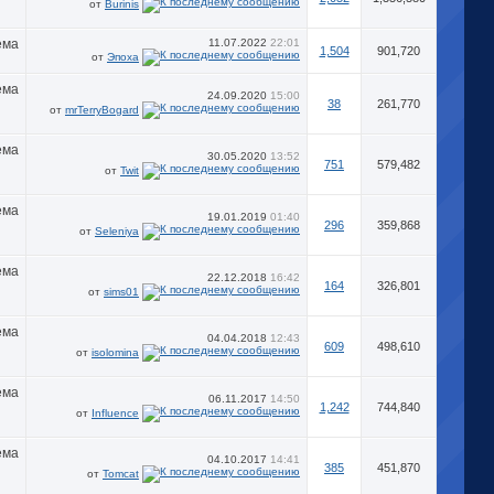
от
Burinis
11.07.2022
22:01
1,504
901,720
от
Эпоха
24.09.2020
15:00
38
261,770
от
mrTerryBogard
30.05.2020
13:52
751
579,482
от
Twit
19.01.2019
01:40
296
359,868
от
Seleniya
22.12.2018
16:42
164
326,801
от
sims01
04.04.2018
12:43
609
498,610
от
isolomina
06.11.2017
14:50
1,242
744,840
от
Influence
04.10.2017
14:41
385
451,870
от
Tomcat