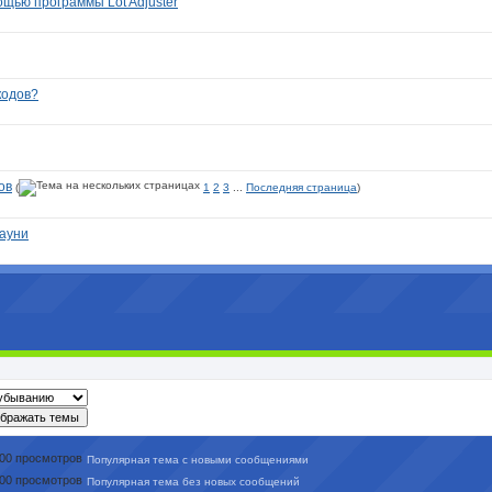
мощью программы Lot Adjuster
кодов?
ов
(
1
2
3
...
Последняя страница
)
ауни
Популярная тема с новыми сообщениями
Популярная тема без новых сообщений