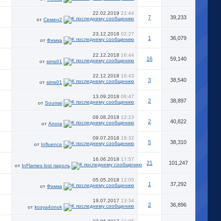
22.02.2019
21:44
7
39,233
от
Семен2
23.12.2018
02:27
1
36,079
от
Фимка
22.12.2018
16:44
16
59,140
от
sims01
22.12.2018
16:43
3
38,540
от
sims01
13.09.2018
06:47
2
38,897
от
Soumai
08.08.2018
12:23
2
40,822
от
Anora
09.07.2018
18:32
5
38,310
от
Influence
16.06.2018
17:57
21
101,247
от
InFlames lost пароль
05.05.2018
12:05
1
37,292
от
Фимка
19.07.2017
13:34
2
36,896
от
kosya4onok