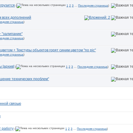
 грузится
(
1
2
3
...
Последняя страница
)
 всех дополнений
ледняя страница
)
+ "залипание"
ледняя страница
)
цветом + Текстуры объектов горят синим цветом "no pic"
ледняя страница
)
 [архив]
(
1
2
3
...
Последняя страница
)
ение технических проблем"
енной связью
ы
 работу
(
1
2
3
...
Последняя страница
)