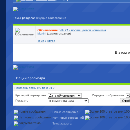
Темы раздела:
Текущие голосования
Объявление
:
ЧАВО - посвящается новичкам
Martini
(администратор)
Тема
/
Автор
В этом р
Опции просмотра
Показаны темы с 0 по 0 из 0
Критерий сортировки
Порядок отображения
Показать
Новые сообщения
Нет новых сообщений
Тема закрыта