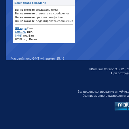
Ваши права в разделе
Вы
не можете
создавать темы
Вы
не можете
отвечать на сообщения
Вы
не можете
прикреплять файлы
Вы
не можете
редактировать сообщения
BB коды
Вкл.
Смайлы
Вкл.
[IMG]
код
Вкл.
HTML код
Выкл.
Часовой пояс GMT +4, время:
15:46
vBulletin® Version 3.6.12. C
При сотрудни
Запрещено копирование и публик
без письменного разрешения а