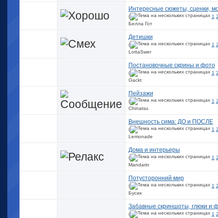
Интересные сюжеты, сценки, м
(
1
Белла Гот
Детишки
(
1
LottaSwer
Постановочные скрины и фото
(
1
Gackt
Пейзажи
(
1
Chinatsu
Внешность сима: ДО и ПОСЛЕ
(
1
Lemonade
Дома и интерьеры
(
1
Mandarin
Потусторонний мир
(
1
Бусик
Забавные скриншоты, глюки и 
(
1