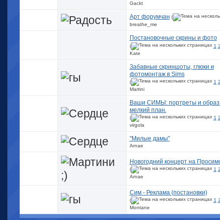
Gackt
Арт форумчан
(
breathe_me
Постановочные скрины и фото
(
1
Kate
Забавные скриншоты, глюки и
фотомонтаж в Sims
(
1
Martini
Ваши СИМЫ: портреты и образы
мелкий план.
(
1
virgola
"Милые дамы"
Arnae
Новогодний концерт на Просимс
(
1
Arnae
Сим - Реклама (постановки)
(
1
Montane