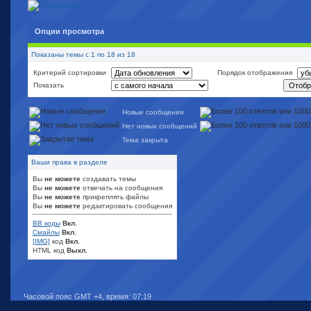
Опции просмотра
Показаны темы с 1 по 18 из 18
Критерий сортировки
Порядок отображения
Показать
Новые сообщения
Нет новых сообщений
Тема закрыта
Ваши права в разделе
Вы
не можете
создавать темы
Вы
не можете
отвечать на сообщения
Вы
не можете
прикреплять файлы
Вы
не можете
редактировать сообщения
BB коды
Вкл.
Смайлы
Вкл.
[IMG]
код
Вкл.
HTML код
Выкл.
Часовой пояс GMT +4, время:
07:19