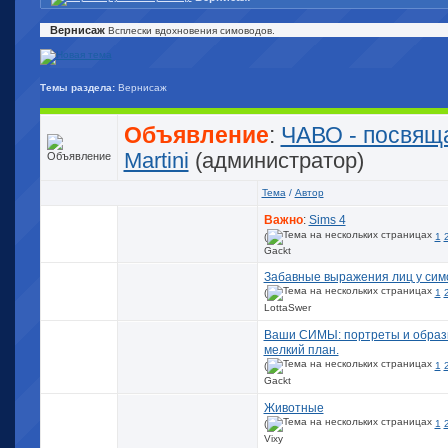
Вернисаж
Всплески вдохновения симоводов.
Темы раздела:
Вернисаж
Объявление
:
ЧАВО - посвящ
Martini
(администратор)
Тема
/
Автор
Важно
:
Sims 4
(
1
Gackt
Забавные выражения лиц у сим
(
1
LottaSwer
Ваши СИМЫ: портреты и образы
мелкий план.
(
1
Gackt
Животные
(
1
Vixy