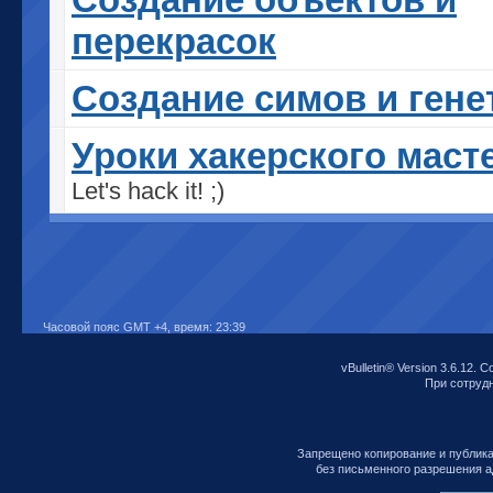
перекрасок
Cоздание симов и гене
Уроки хакерского маст
Let's hack it! ;)
Часовой пояс GMT +4, время:
23:39
vBulletin® Version 3.6.12. C
При сотрудни
Запрещено копирование и публик
без письменного разрешения а