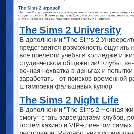
The Sims 2 игровой
The Sims 2 - продолжение самой популярной игры в мире, которая принадлежи
симулятор жизни! В этом разделе найдете массу ответов на всевозможные иг
знатоки, в свою очередь, поделятся своим опытом и знаниями.
The Sims 2 University
В дополнении "The Sims 2 Университ
представится возможность ощутить 
все прелести учебы в колледже и жи
студенческом общежитии! Клубы, веч
вечная нехватка в деньгах и попытки
заработать - от поисков временной 
штамповки фальшивых купюр.
The Sims 2 Night Life
В дополнении "The Sims 2 Ночная жи
смогут стать завсегдатаем клубов, 
гостем казино и VIP-клиентом самых
ресторанов. Разработчики усоверше