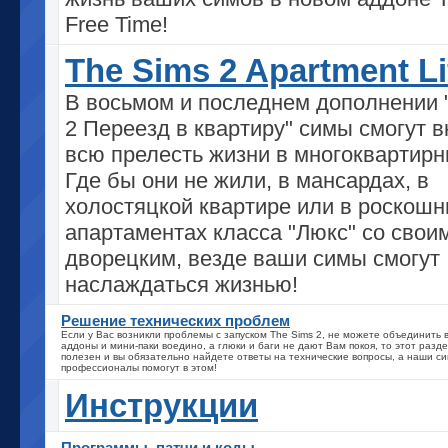
Free Time!
The Sims 2 Apartment Li
В восьмом и последнем дополнении 
2 Переезд в квартиру" симы смогут в
всю прелесть жизни в многоквартирн
Где бы они не жили, в мансардах, в
холостяцкой квартире или в роскош
апартаментах класса "Люкс" со свои
дворецким, везде ваши симы смогут
наслаждаться жизнью!
Решение технических проблем
Если у Вас возникли проблемы с запуском The Sims 2, не можете объединить
аддоны и мини-паки воедино, а глюки и баги не дают Вам покоя, то этот разд
полезен и вы обязательно найдете ответы на технические вопросы, а наши с
профессионалы помогут в этом!
Инструкции
Программы, патчи и коды