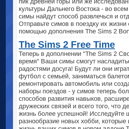
пик древней горы или же исследован
культуры Дальнего Востока - во все
симы найдут способ развлечься и отд
Отправьте симов в поездку их жизни 
помощью дополнения The Sims 2 Bon
The Sims 2 Free Time
Теперь в дополнении "The Sims 2 Св
время" Ваши симы смогут насладить
радостями досуга! Будут ли они играт
футбол с семьей, заниматься балето
ремонтировать автомобиль или созд
наборы поездов - у симов теперь бо
способов развития навыков, расшир
дружеских связей и всего того, что д
жизнь более успешной! Исследуйте 
разнообразие новых хобби, которые
жизнь ваших симов в новом аддоне T