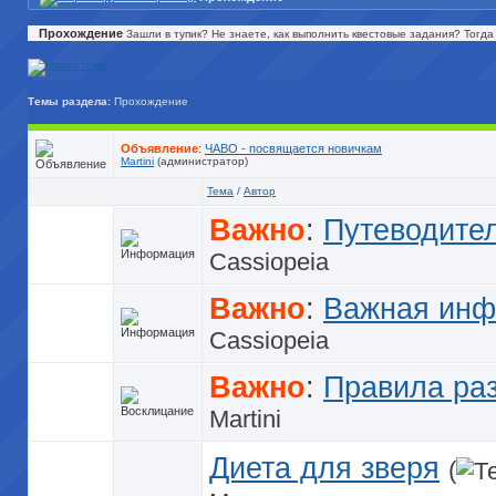
Прохождение
Зашли в тупик? Не знаете, как выполнить квестовые задания? Тогда
Темы раздела:
Прохождение
Объявление
:
ЧАВО - посвящается новичкам
Martini
(администратор)
Тема
/
Автор
Важно
:
Путеводите
Cassiopeia
Важно
:
Важная инф
Cassiopeia
Важно
:
Правила ра
Martini
Диета для зверя
(