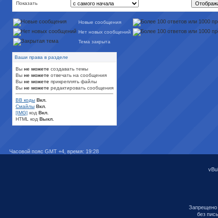
Показать
Новые сообщения
Нет новых сообщений
Тема закрыта
Ваши права в разделе
Вы
не можете
создавать темы
Вы
не можете
отвечать на сообщения
Вы
не можете
прикреплять файлы
Вы
не можете
редактировать сообщения
BB коды
Вкл.
Смайлы
Вкл.
[IMG]
код
Вкл.
HTML код
Выкл.
Часовой пояс GMT +4, время:
19:28
vBul
Запрещено 
без пис