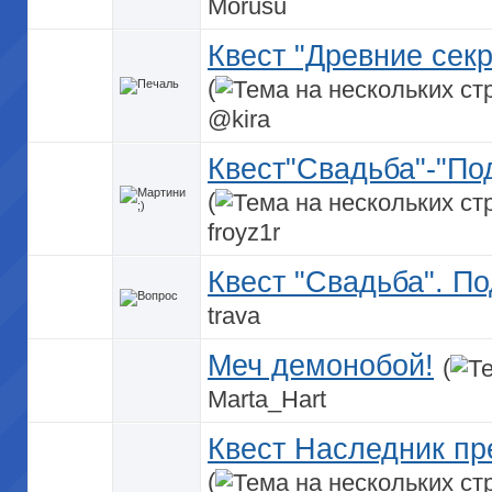
Morusu
Квест "Древние сек
(
@kira
Квест"Свадьба"-"По
(
froyz1r
Квест "Свадьба". По
trava
Меч демонобой!
(
Marta_Hart
Квест Наследник пр
(