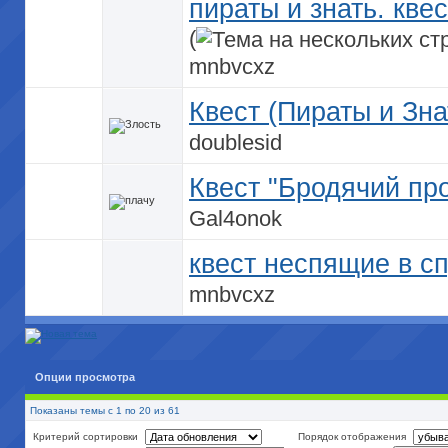
пираты и знать. кве
(
mnbvcxz
Квест (Пираты и Зна
doublesid
Квест "Бродячий пр
Gal4onok
квест неспящие в с
mnbvcxz
Опции просмотра
Показаны темы с 1 по 20 из 61
Критерий сортировки
Порядок отображения