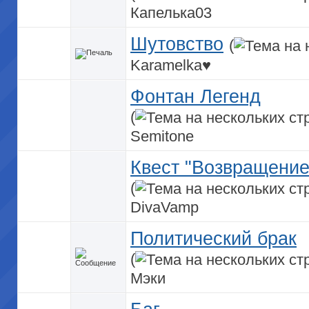
Капелька03
Шутовство
(
Karamelka♥
Фонтан Легенд
(
Semitone
Квест "Возвращение
(
DivaVamp
Политический брак
(
Мэки