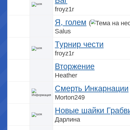
Баг
froyz1r
Я, голем
(
Salus
Турнир чести
froyz1r
Вторжение
Heather
Смерть Инкарнации
Morton249
Новые шайки Грабв
Дарлина