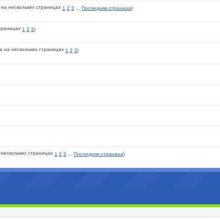
1
2
3
...
Последняя страница
)
1
2
3
)
1
2
3
)
1
2
3
...
Последняя страница
)