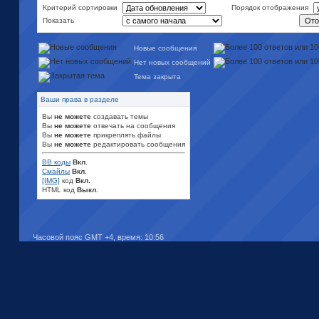
Критерий сортировки
Порядок отображения
Показать
Новые сообщения
Нет новых сообщений
Тема закрыта
Ваши права в разделе
Вы
не можете
создавать темы
Вы
не можете
отвечать на сообщения
Вы
не можете
прикреплять файлы
Вы
не можете
редактировать сообщения
BB коды
Вкл.
Смайлы
Вкл.
[IMG]
код
Вкл.
HTML код
Выкл.
Часовой пояс GMT +4, время:
10:56