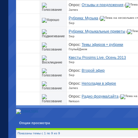
Опрос:
Отзывы и предложения
(
James
Рубрика: Музыка
(
Sep
Рубрика: Музыкальные приветы
(
Sep
Опрос:
Темы эфиров + рубрики
ГлупыйДжем
Квесты Prosims Live. Осень 2013
Sep
Опрос:
Второй эфир
Sep
Опрос:
Неполадки в эфире
James
Опрос:
Рaдио форума/сайта
(
Nekson
Опции просмотра
Показаны темы с 1 по 9 из 9