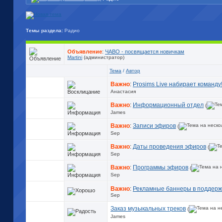
Темы раздела:
Радио
Объявление
:
ЧАВО - посвящается новичкам
Martini
(администратор)
Тема
/
Автор
Важно
:
Prosims Live набирает команду
Анастасия
Важно
:
Информационный отдел
(
James
Важно
:
Записи эфиров
(
Sep
Важно
:
Даты проведения эфиров
(
Sep
Важно
:
Программы эфиров
(
Sep
Важно
:
Рекламные баннеры в поддерж
Sep
Заказ музыкальных треков
(
James