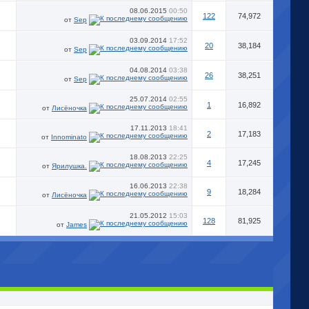
08.06.2015
00:50
122
74,972
от
Sep
03.09.2014
17:52
20
38,184
от
Sep
04.08.2014
03:38
26
38,251
от
Sep
25.07.2014
02:55
1
16,892
от
Лисёночка
17.11.2013
18:41
2
17,183
от
Innominato
18.08.2013
22:25
4
17,245
от
Ярилушка.
16.06.2013
22:38
9
18,284
от
Лисёночка
21.05.2012
15:03
128
81,925
от
James