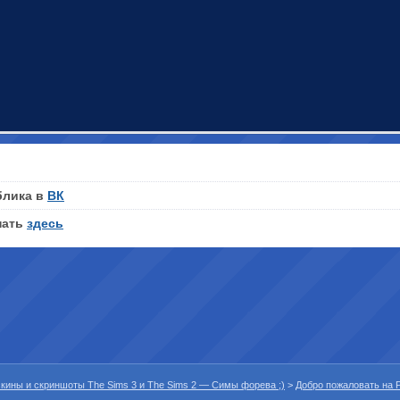
блика в
ВК
нать
здесь
 скины и скриншоты The Sims 3 и The Sims 2 — Симы форева ;)
>
Добро пожаловать на P