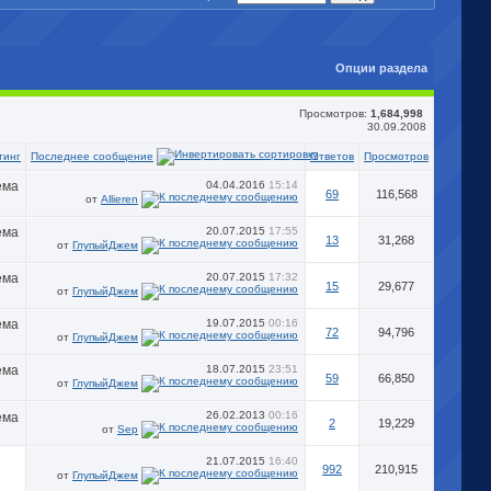
Опции раздела
Просмотров:
1,684,998
30.09.2008
Последнее сообщение
тинг
Ответов
Просмотров
04.04.2016
15:14
69
116,568
от
Allieren
20.07.2015
17:55
13
31,268
от
ГлупыйДжем
20.07.2015
17:32
15
29,677
от
ГлупыйДжем
19.07.2015
00:16
72
94,796
от
ГлупыйДжем
18.07.2015
23:51
59
66,850
от
ГлупыйДжем
26.02.2013
00:16
2
19,229
от
Sep
21.07.2015
16:40
992
210,915
от
ГлупыйДжем