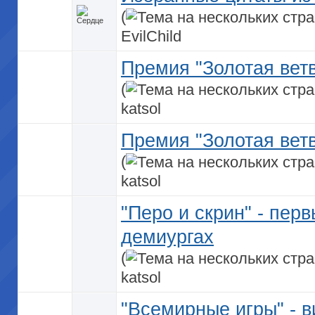
(
EvilChild
Премия "Золотая ветв
(
katsol
Премия "Золотая ветв
(
katsol
"Перо и скрин" - пер
демиургах
(
katsol
"Всемирные игры" - в