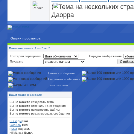
(
Даорра
Опции просмотра
Показаны темы с 1 по 5 из 5
Критерий сортировки
Порядок отображения
Показать
Новые сообщения
Нет новых сообщений
Тема закрыта
Ваши права в разделе
Вы
не можете
создавать темы
Вы
не можете
отвечать на сообщения
Вы
не можете
прикреплять файлы
Вы
не можете
редактировать сообщения
BB коды
Вкл.
Смайлы
Вкл.
[IMG]
код
Вкл.
HTML код
Выкл.