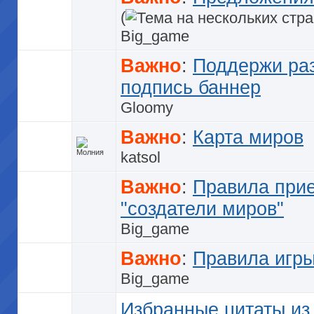
(
Big_game
Важно
:
Поддержи раз
подпись баннер
Gloomy
Важно
:
Карта миров
katsol
Важно
:
Правила прие
"создатели миров"
Big_game
Важно
:
Правила игр
Big_game
Избранные цитаты из