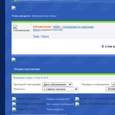
Темы раздела:
Завершенные миры
Объявление
:
ЧАВО - посвящается новичкам
Martini
(администратор)
Тема
/
Автор
В этом р
Опции просмотра
Показаны темы с 0 по 0 из 0
Критерий сортировки
Порядок отображения
Показать
Новые сообщения
Нет новых сообщений
Тема закрыта