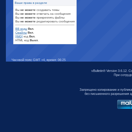
Ваши права в разделе
Вы
не можете
создавать темы
Вы
не можете
отвечать на сообщения
Вы
не можете
прикреплять файлы
Вы
не можете
редактировать сообщения
BB коды
Вкл.
Смайлы
Вкл.
[IMG]
код
Вкл.
HTML код
Выкл.
Часовой пояс GMT +4, время:
06:25
vBulletin® Version 3.6.12. C
При сотрудни
Запрещено копирование и публик
без письменного разрешения а