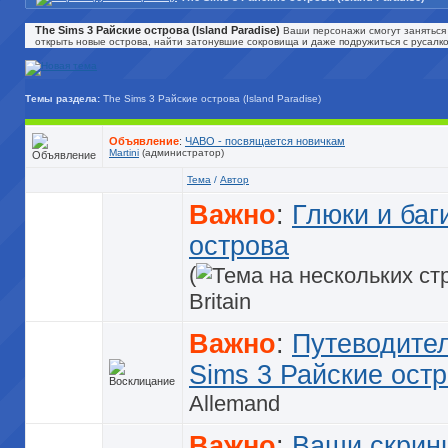
The Sims 3 Райские острова (Island Paradise)
Ваши персонажи смогут заняться 
открыть новые острова, найти затонувшие сокровища и даже подружиться с русалко
Темы раздела:
The Sims 3 Райские острова (Island Paradise)
Объявление
:
ЧАВО - посвящается новичкам
Martini
(администратор)
Тема
/
Автор
Важно
:
Глюки и баг
острова
(
Britain
Важно
:
Путеводител
Sims 3 Райские остро
Allemand
Важно
:
Ваши скрин