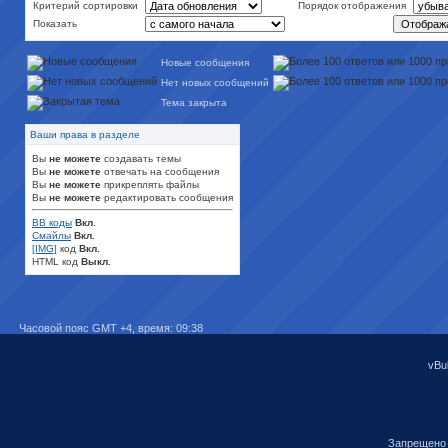
Критерий сортировки
Порядок отображения
Показать
Новые сообщения
Нет новых сообщений
Тема закрыта
Ваши права в разделе
Вы
не можете
создавать темы
Вы
не можете
отвечать на сообщения
Вы
не можете
прикреплять файлы
Вы
не можете
редактировать сообщения
BB коды
Вкл.
Смайлы
Вкл.
[IMG]
код
Вкл.
HTML код
Выкл.
Часовой пояс GMT +4, время:
09:38
vBul
Запрещено 