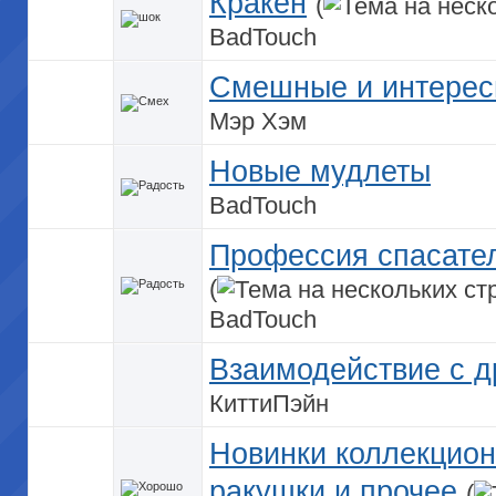
Кракен
(
BadTouch
Смешные и интере
Мэр Хэм
Новые мудлеты
BadTouch
Профессия спасате
(
BadTouch
Взаимодействие с 
КиттиПэйн
Новинки коллекцион
ракушки и прочее
(