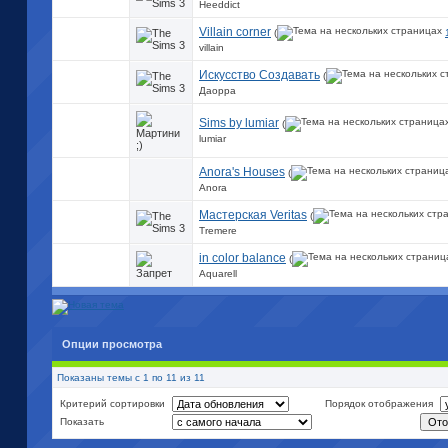
Heeddict
Villain corner
(
villain
Искусство Создавать
(
Даорра
Sims by lumiar
(
lumiar
Anora's Houses
(
Anora
Мастерская Veritas
(
Tremere
in color balance
(
Aquarell
Опции просмотра
Показаны темы с 1 по 11 из 11
Критерий сортировки
Порядок отображения
Показать