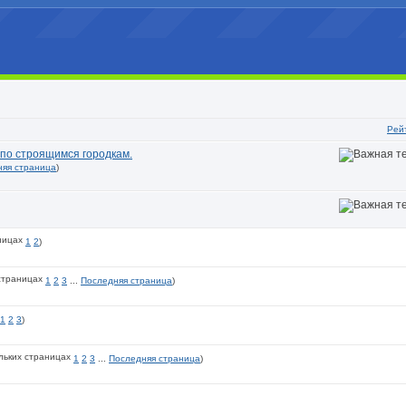
Рей
 по строящимся городкам.
няя страница
)
1
2
)
1
2
3
...
Последняя страница
)
1
2
3
)
1
2
3
...
Последняя страница
)