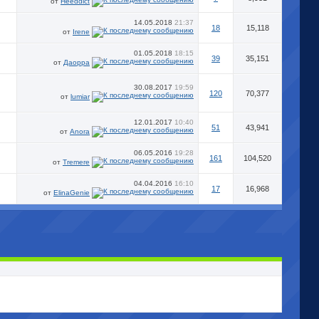
от
Heeddict
14.05.2018
21:37
18
15,118
от
Irene
01.05.2018
18:15
39
35,151
от
Даорра
30.08.2017
19:59
120
70,377
от
lumiar
12.01.2017
10:40
51
43,941
от
Anora
06.05.2016
19:28
161
104,520
от
Tremere
04.04.2016
16:10
17
16,968
от
ElinaGenie