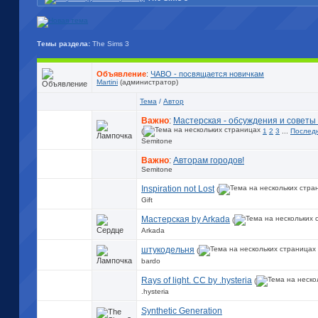
Темы раздела:
The Sims 3
Объявление
:
ЧАВО - посвящается новичкам
Martini
(администратор)
Тема
/
Автор
Важно
:
Мастерская - обсуждения и советы
(
1
2
3
...
Послед
Semitone
Важно
:
Авторам городов!
Semitone
Inspiration not Lost
(
Gift
Мастерская by Arkada
(
Arkada
штукодельня
(
bardo
Rays of light. CC by .hysteria
(
.hysteria
Synthetic Generation