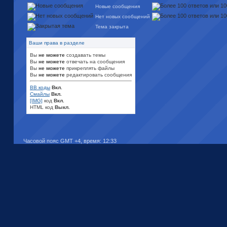
Новые сообщения
Нет новых сообщений
Тема закрыта
Ваши права в разделе
Вы
не можете
создавать темы
Вы
не можете
отвечать на сообщения
Вы
не можете
прикреплять файлы
Вы
не можете
редактировать сообщения
BB коды
Вкл.
Смайлы
Вкл.
[IMG]
код
Вкл.
HTML код
Выкл.
Часовой пояс GMT +4, время:
12:33