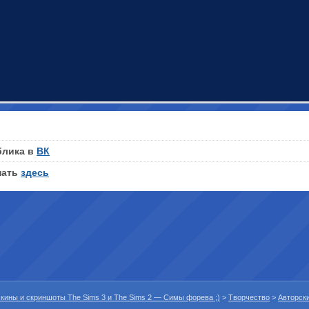
блика в
ВК
нать
здесь
 скины и скриншоты The Sims 3 и The Sims 2 — Симы форева ;)
>
Творчество
>
Авторск