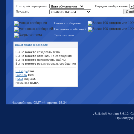
Критерий сортировки
Порядок отображения
Показать
Новые сообщения
Нет новых сообщений
Тема закрыта
Ваши права в разделе
Вы
не можете
создавать темы
Вы
не можете
отвечать на сообщения
Вы
не можете
прикреплять файлы
Вы
не можете
редактировать сообщения
BB коды
Вкл.
Смайлы
Вкл.
[IMG]
код
Вкл.
HTML код
Выкл.
Часовой пояс GMT +4, время:
15:34
vBulletin® Version 3.6.12. C
При сотрудни