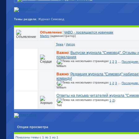
Темы раздела:
Журнал Симовод
Объявление
:
ЧАВО - посвящается новичкам
Martini
(администратор)
Тема
/
Автор
Важно
:
Выпуски журнала "Симовод". Отзывы 
пожелания
(
1
2
3
...
Последняя
William
Важно
:
Редакция журнала "Симовод" набирае
команду!
(
1
2
3
...
Последняя
William
Ответы на письма читателей журнала "Симов
(
1
2
)
Twit
Опции просмотра
Показаны темы с 1 по 1 из 1