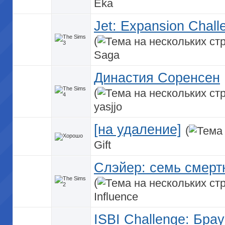
Eka
Jet: Expansion Chall
(
Saga
Династия Соренсен
(
yasjjo
[на удаление]
(
Gift
Слэйер: семь смерт
(
Influence
ISBI Challenge: Бра