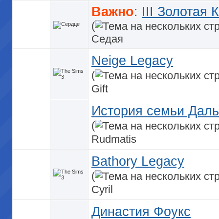
Важно
:
III Золотая 
(
Седая
Neige Legacy
(
Gift
История семьи Дал
(
Rudmatis
Bathory Legacy
(
Cyril
Династия Фоукс