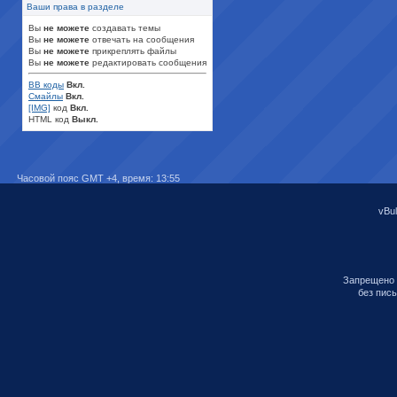
Ваши права в разделе
Вы
не можете
создавать темы
Вы
не можете
отвечать на сообщения
Вы
не можете
прикреплять файлы
Вы
не можете
редактировать сообщения
BB коды
Вкл.
Смайлы
Вкл.
[IMG]
код
Вкл.
HTML код
Выкл.
Часовой пояс GMT +4, время:
13:55
vBul
Запрещено 
без пис