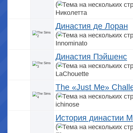
(
Николетта
Династия де Лоран
(
Innominato
Династия Пэйшенс
(
LaChouette
The «Just Me» Chal
(
ichinose
История династии М
(