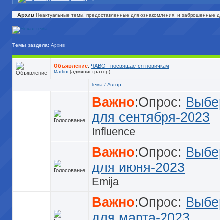
Архив
Неактуальные темы, предоставленные для ознакомления, и заброшенные д
Темы раздела:
Архив
Объявление
:
ЧАВО - посвящается новичкам
Martini
(администратор)
Тема
/
Автор
Важно
:Опрос:
Выбе
для сентября-2023
Influence
Важно
:Опрос:
Выбе
для июня-2023
Emija
Важно
:Опрос:
Выбе
для марта-2023