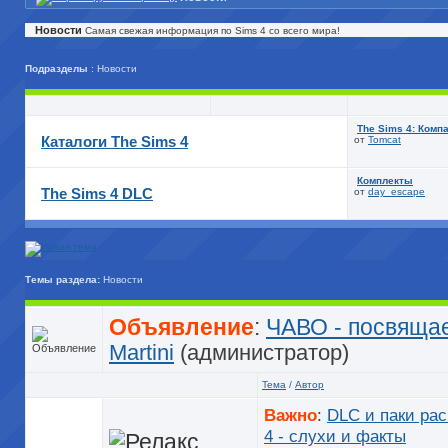
Новости
Самая свежая информация по Sims 4 со всего мира!
Подразделы
: Новости
The Sims 4: Компа
Каталоги The Sims 4
от
Tomcat
Комплекты
The Sims 4 DLC
от
day_escape
Темы раздела:
Новости
Объявление
:
ЧАВО - посвяща
Martini
(администратор)
Тема
/
Автор
Важно
:
DLC и паки ра
4 - слухи и факты