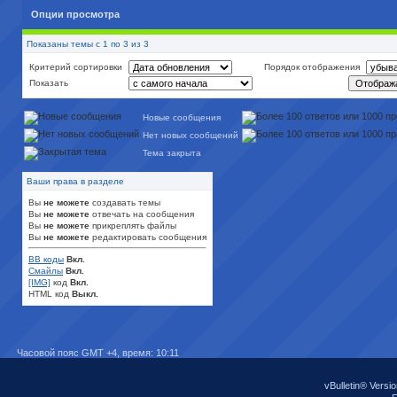
Опции просмотра
Показаны темы с 1 по 3 из 3
Критерий сортировки
Порядок отображения
Показать
Новые сообщения
Нет новых сообщений
Тема закрыта
Ваши права в разделе
Вы
не можете
создавать темы
Вы
не можете
отвечать на сообщения
Вы
не можете
прикреплять файлы
Вы
не можете
редактировать сообщения
BB коды
Вкл.
Смайлы
Вкл.
[IMG]
код
Вкл.
HTML код
Выкл.
Часовой пояс GMT +4, время:
10:11
vBulletin® Versio