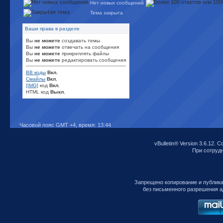
Нет новых сообщений
Тема закрыта
Ваши права в разделе
Вы
не можете
создавать темы
Вы
не можете
отвечать на сообщения
Вы
не можете
прикреплять файлы
Вы
не можете
редактировать сообщения
BB коды
Вкл.
Смайлы
Вкл.
[IMG]
код
Вкл.
HTML код
Выкл.
Часовой пояс GMT +4, время:
13:44
vBulletin® Version 3.6.12. C
При сотрудни
Запрещено копирование и публик
без письменного разрешения а