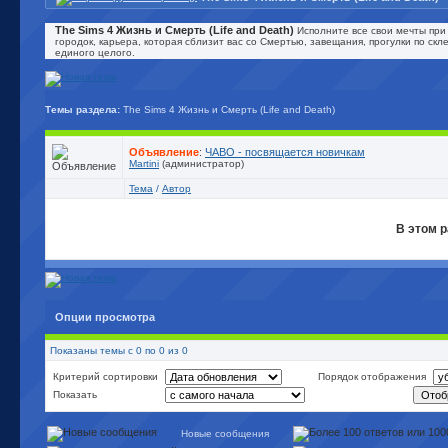
The Sims 4 Жизнь и Смерть (Life and Death)
Исполните все свои мечты пр
городок, карьера, которая сблизит вас со Смертью, завещания, прогулки по ск
единого целого.
Темы раздела:
The Sims 4 Жизнь и Смерть (Life and Death)
Объявление
:
ЧАВО - посвящается новичкам
Martini
(администратор)
Тема
/
Автор
В этом р
Опции просмотра
Показаны темы с 0 по 0 из 0
Критерий сортировки
Порядок отображения
Показать
Новые сообщения