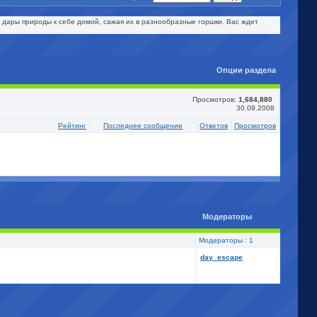
 дары природы к себе домой, сажая их в разнообразные горшки. Вас ждет
Опции раздела
Просмотров:
1,684,880
30.09.2008
Рейтинг
Последнее сообщение
Ответов
Просмотров
Модераторы
Модераторы : 1
day_escape