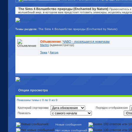
The Sims 4 Волшебство природы (Enchanted by Nature)
Прикоснитесь к
волшебный мир, в котором вам предстоит готовить эликсиры, исцелять недуги
Темы раздела:
The Sims 4 Волшебство природы (Enchanted by Nature)
Объявление
:
ЧАВО - посвящается новичкам
Martini
(администратор)
Тема
/
Автор
Опции просмотра
Показаны темы с 0 по 0 из 0
Критерий сортировки
Порядок отображения
Показать
Новые сообщения
Нет новых сообщений