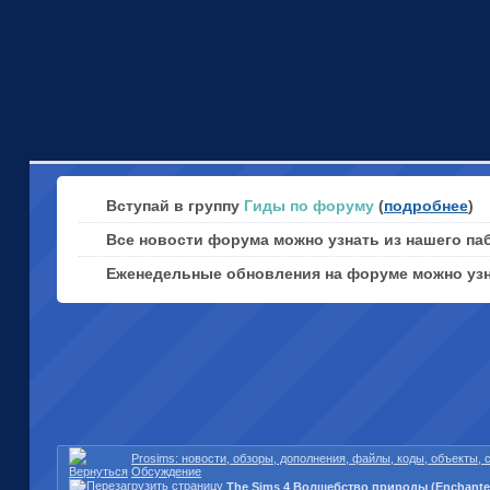
Вступай в группу
Гиды по форуму
(
подробнее
)
Все новости форума можно узнать из нашего па
Еженедельные обновления на форуме можно уз
Prosims: новости, обзоры, дополнения, файлы, коды, объекты,
Обсуждение
The Sims 4 Волшебство природы (Enchanted