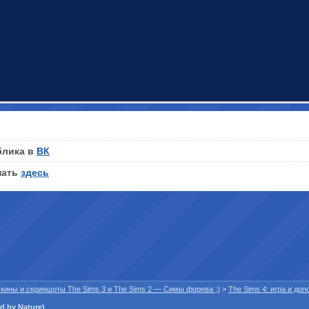
блика в
ВК
нать
здесь
 скины и скриншоты The Sims 3 и The Sims 2 — Симы форева ;)
>
The Sims 4: игра и до
 by Nature)