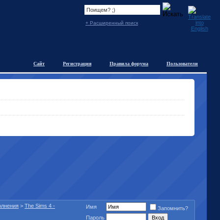
+ Расширенный поиск
Сайт
Регистрация
Правила форума
Пользователи
полнения
>
The Sims 4 -
Имя
Запомнить?
Пароль