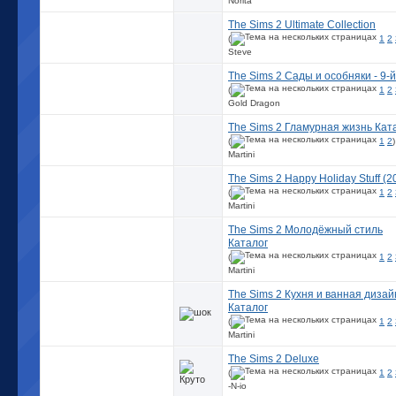
Norita
The Sims 2 Ultimate Collection
(
1
2
Steve
The Sims 2 Сады и особняки - 9-й
(
1
2
Gold Dragon
The Sims 2 Гламурная жизнь Кат
(
1
2
)
Martini
The Sims 2 Happy Holiday Stuff (
(
1
2
Martini
The Sims 2 Молодёжный стиль
Каталог
(
1
2
Martini
The Sims 2 Кухня и ванная диза
Каталог
(
1
2
Martini
The Sims 2 Deluxe
(
1
2
-N-io