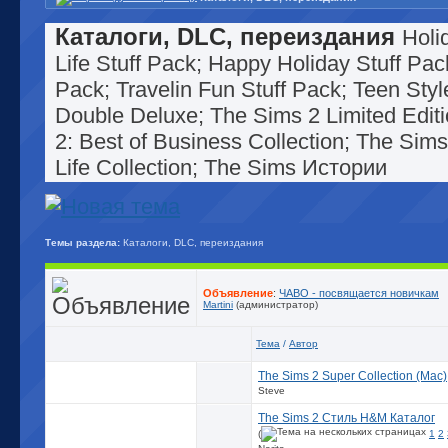
Каталоги, DLC, переиздания
Holi
Life Stuff Pack; Happy Holiday Stuff Pac
Pack; Travelin Fun Stuff Pack; Teen Sty
Double Deluxe; The Sims 2 Limited Edi
2: Best of Business Collection; The Sims
Life Collection; The Sims Истории
Темы раздела:
Каталоги, DLC, переиздания
Объявление
:
ЧАВО - посвящается новичкам
Martini
(администратор)
Тема
/
Автор
The Sims 2 Super Collection (Mac)
Steve
The Sims 2 Стиль H&M Каталог
(
1
2