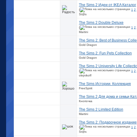
The Sims 2 Идеи от IKEA Каталог
(
1
2
St@s
The Sims 2 Double Deluxe
(
1
2
Martini
The Sims 2: Best of Business Colle
Gold Dragon
The Sims 2: Fun Pets Collection
Gold Dragon
The Sims 2 University Life Collecti
(
1
2
olejnikoff
The Sims Истории. Коллекция
FreeSpirit
The Sims 2 Для дома и семьи Кат
Кнопочка
The Sims 2 Limited Edition
Martini
The Sims 2: Подарочное издание
(
1
2
St@s