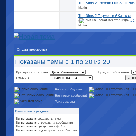
The Sims 2 Travelin Fun Stuff Pack
Martini
The Sims 2 Торжества! Каталог
(
1
2
Martini
Опции просмотра
Показаны темы с 1 по 20 из 20
Критерий сортировки
Порядок отображения
Показать
Новые сообщения
Нет новых сообщений
Тема закрыта
Ваши права в разделе
Вы
не можете
создавать темы
Вы
не можете
отвечать на сообщения
Вы
не можете
прикреплять файлы
Вы
не можете
редактировать сообщения