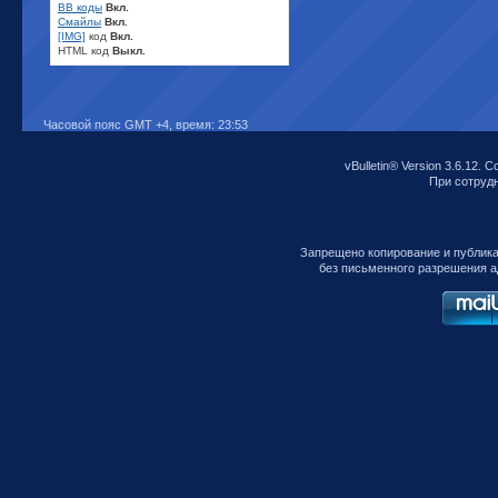
BB коды
Вкл.
Смайлы
Вкл.
[IMG]
код
Вкл.
HTML код
Выкл.
Часовой пояс GMT +4, время:
23:53
vBulletin® Version 3.6.12. C
При сотрудни
Запрещено копирование и публик
без письменного разрешения а