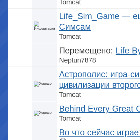
Tomcat
Life_Sim_Game — е
Симсам
Tomcat
Перемещено:
Life B
Neptun7878
Астрополис: игра-с
цивилизации второг
Tomcat
Behind Every Great 
Tomcat
Во что сейчас играе