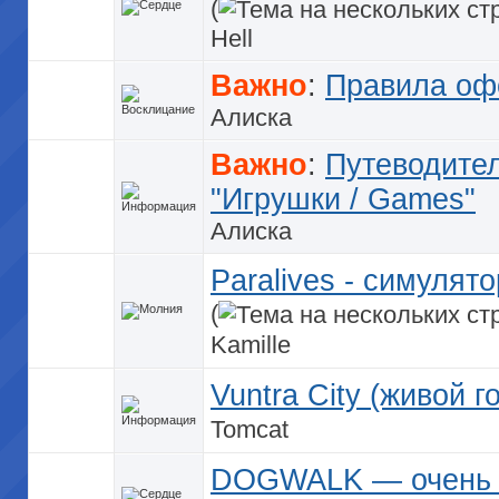
(
Hell
Важно
:
Правила оф
Алиска
Важно
:
Путеводител
"Игрушки / Games"
Алиска
Paralives - симулят
(
Kamille
Vuntra City (живой г
Tomcat
DOGWALK — очень п