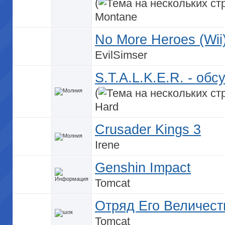
(
Montane
No More Heroes (Wii
EvilSimser
S.T.A.L.K.E.R. - об
(
Hard
Crusader Kings 3
Irene
Genshin Impact
Tomcat
Отряд Его Величеств
Tomcat