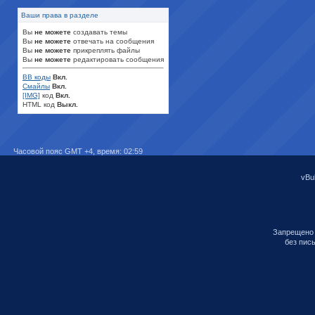
Ваши права в разделе
Вы
не можете
создавать темы
Вы
не можете
отвечать на сообщения
Вы
не можете
прикреплять файлы
Вы
не можете
редактировать сообщения
BB коды
Вкл.
Смайлы
Вкл.
[IMG]
код
Вкл.
HTML код
Выкл.
Часовой пояс GMT +4, время:
02:59
vBul
Запрещено 
без пис