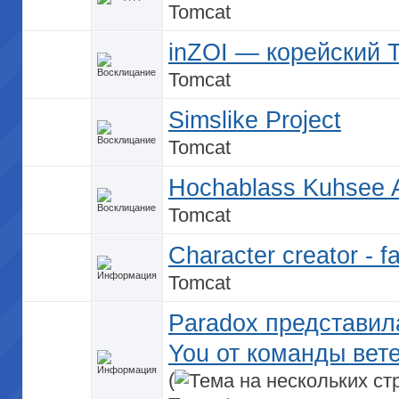
Tomcat
inZOI — корейский 
Tomcat
Simslike Project
Tomcat
Hochablass Kuhsee 
Tomcat
Character creator - f
Tomcat
Paradox представила
You от команды вет
(