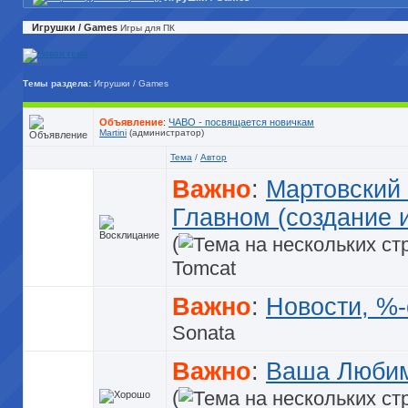
Игрушки / Games
Игры для ПК
Темы раздела:
Игрушки / Games
Объявление
:
ЧАВО - посвящается новичкам
Martini
(администратор)
Тема
/
Автор
Важно
:
Мартовский 
Главном (создание и
(
Tomcat
Важно
:
Новости, %-
Sonata
Важно
:
Ваша Любим
(