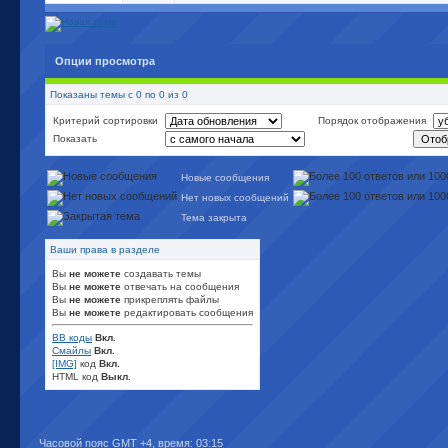
Опции просмотра
Показаны темы с 0 по 0 из 0
Критерий сортировки
Порядок отображения
Показать
Новые сообщения
Нет новых сообщений
Тема закрыта
Ваши права в разделе
Вы
не можете
создавать темы
Вы
не можете
отвечать на сообщения
Вы
не можете
прикреплять файлы
Вы
не можете
редактировать сообщения
BB коды
Вкл.
Смайлы
Вкл.
[IMG]
код
Вкл.
HTML код
Выкл.
Часовой пояс GMT +4, время:
03:15