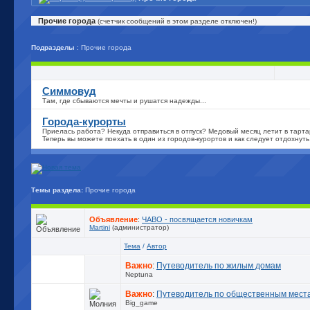
Прочие города
(счетчик сообщений в этом разделе отключен!)
Подразделы
: Прочие города
Симмовуд
Там, где сбываются мечты и рушатся надежды...
Города-курорты
Приелась работа? Некуда отправиться в отпуск? Медовый месяц летит в тарт
Теперь вы можете поехать в один из городов-курортов и как следует отдохнуть
Темы раздела:
Прочие города
Объявление
:
ЧАВО - посвящается новичкам
Martini
(администратор)
Тема
/
Автор
Важно
:
Путеводитель по жилым домам
Neptuna
Важно
:
Путеводитель по общественным мест
Big_game