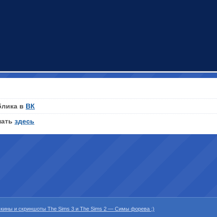
блика в
ВК
нать
здесь
 скины и скриншоты The Sims 3 и The Sims 2 — Симы форева ;)