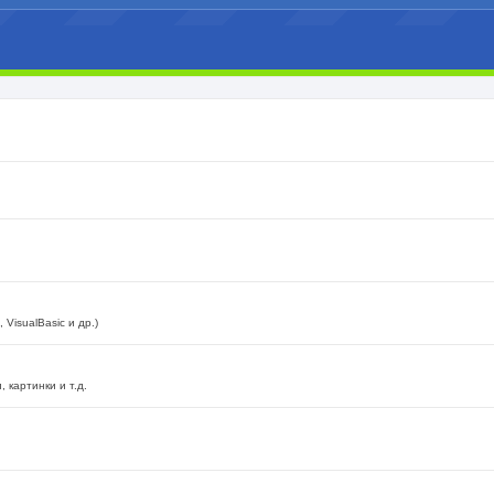
VisualBasic и др.)
 картинки и т.д.