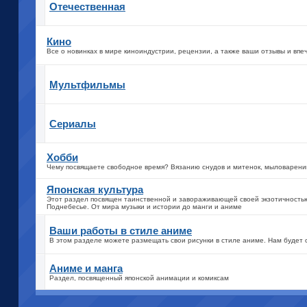
Отечественная
Кино
Все о новинках в мире киноиндустрии, рецензии, а также ваши отзывы и вп
Мультфильмы
Сериалы
Хобби
Чему посвящаете свободное время? Вязанию снудов и митенок, мыловарен
Японская культура
Этот раздел посвящен таинственной и завораживающей своей экзотичностью
Поднебесье. От мира музыки и истории до манги и аниме
Ваши работы в стиле аниме
В этом разделе можете размещать свои рисунки в стиле аниме. Нам будет о
Аниме и манга
Раздел, посвященный японской анимации и комиксам