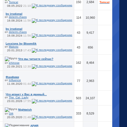
150
2,684
от
Tomcat
Tomcat
08.05.2022
21:10
by irrational
от
determ.chaos
114
10,960
,
16.08.2024
11:56
by irrational
от
determ.chaos
43
9,417
16.08.2024
11:56
Lessions by Bloom4ik
от
Makoto
43
656
20.01.2013
17:43
Что вы читаете сейчас?
162
8,464
от
ichinose
22.09.2021
12:30
Фанфики
от
Influence
77
2,963
11.06.2020
01:44
Что играет у Вас в данный...
от
The_Cat_Lady
503
24,107
23.01.2026
17:55
Nightwish
333
8,529
от
Gift
20.05.2020
21:48
АРИЯ