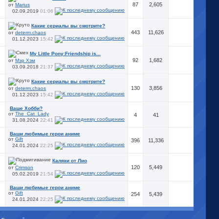
87
2,605
от
Marius
02.09.2019
01:06
Какие сериалы вы смотрите?
443
11,626
от
determ.chaos
01.12.2023
15:42
My Little Pony:Friendship is...
92
1,682
от
Мэр Хэм
03.09.2018
21:37
Какие сериалы вы смотрите?
130
3,856
от
determ.chaos
01.12.2023
15:42
Ваше Хобби?
от
The_Cat_Lady
4
41
31.08.2024
22:41
Ваши любимые герои аниме
от
Gift
396
11,336
24.01.2024
22:25
Каляки от Лио
120
5,449
от
Crimson
05.02.2019
21:54
Ваши любимые герои аниме
от
Gift
254
5,439
24.01.2024
22:25