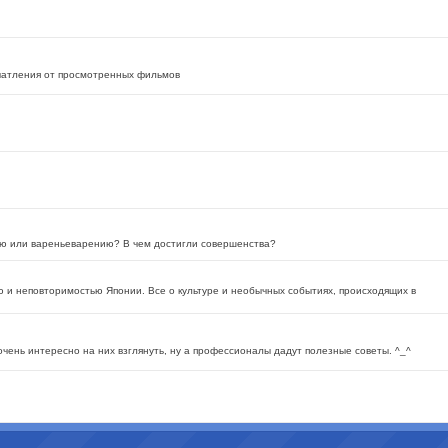
ечатления от просмотренных фильмов
ию или вареньеварению? В чем достигли совершенства?
 и неповторимостью Японии. Все о культуре и необычных событиях, происходящих в
чень интересно на них взглянуть, ну а профессионалы дадут полезные советы. ^_^