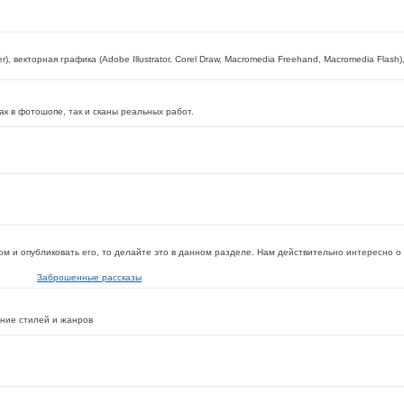
, векторная графика (Adobe Illustrator, Corel Draw, Macromedia Freehand, Macromedia Flash)
к в фотошопе, так и сканы реальных работ.
ом и опубликовать его, то делайте это в данном разделе. Нам действительно интересно о
Заброшенные рассказы
ение стилей и жанров