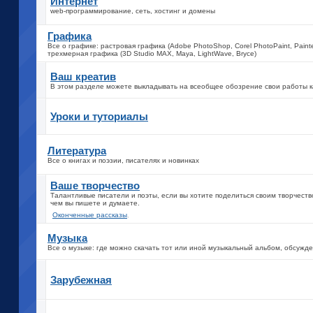
Интернет
web-программирование, сеть, хостинг и домены
Графика
Все о графике: растровая графика (Adobe PhotoShop, Corel PhotoPaint, Painter)
трехмерная графика (3D Studio MAX, Maya, LightWave, Bryce)
Ваш креатив
В этом разделе можете выкладывать на всеобщее обозрение свои работы ка
Уроки и туториалы
Литература
Все о книгах и поэзии, писателях и новинках
Ваше творчество
Талантливые писатели и поэты, если вы хотите поделиться своим творчеств
чем вы пишете и думаете.
Оконченные рассказы
,
Музыка
Все о музыке: где можно скачать тот или иной музыкальный альбом, обсужд
Зарубежная