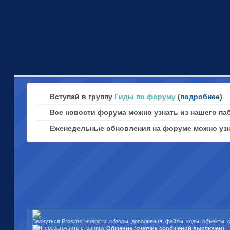
Вступай в группу
Гиды по форуму
(
подробнее
)
Все новости форума можно узнать из нашего па
Еженедельные обновления на форуме можно уз
Prosims: новости, обзоры, дополнения, файлы, коды, объекты,
Общение (счетчик сообщений выключен)