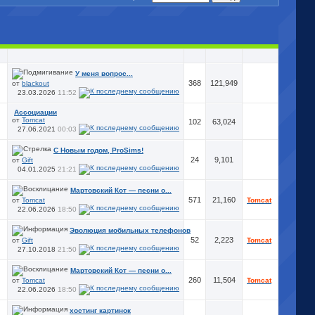
У меня вопрос...
368
121,949
от
blackout
23.03.2026
11:52
Ассоциации
от
Tomcat
102
63,024
27.06.2021
00:03
С Новым годом, ProSims!
24
9,101
от
Gift
04.01.2025
21:21
Мартовский Кот — песни о...
571
21,160
от
Tomcat
Tomcat
22.06.2026
18:50
Эволюция мобильных телефонов
52
2,223
от
Gift
Tomcat
27.10.2018
21:50
Мартовский Кот — песни о...
260
11,504
от
Tomcat
Tomcat
22.06.2026
18:50
хостинг картинок