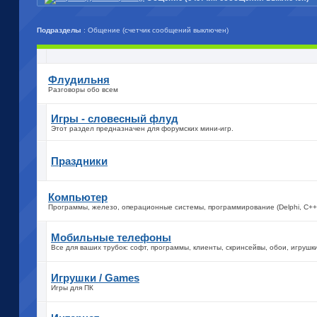
Подразделы
: Общение (счетчик сообщений выключен)
Флудильня
Разговоры обо всем
Игры - словесный флуд
Этот раздел предназначен для форумских мини-игр.
Праздники
Компьютер
Программы, железо, операционные системы, программирование (Delphi, C++, 
Мобильные телефоны
Все для ваших трубок: софт, программы, клиенты, скринсейвы, обои, игрушки,
Игрушки / Games
Игры для ПК