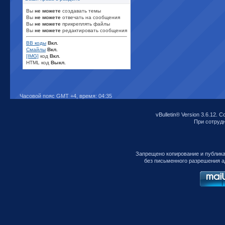
Вы
не можете
создавать темы
Вы
не можете
отвечать на сообщения
Вы
не можете
прикреплять файлы
Вы
не можете
редактировать сообщения
BB коды
Вкл.
Смайлы
Вкл.
[IMG]
код
Вкл.
HTML код
Выкл.
Часовой пояс GMT +4, время:
04:35
vBulletin® Version 3.6.12. C
При сотрудни
Запрещено копирование и публик
без письменного разрешения а