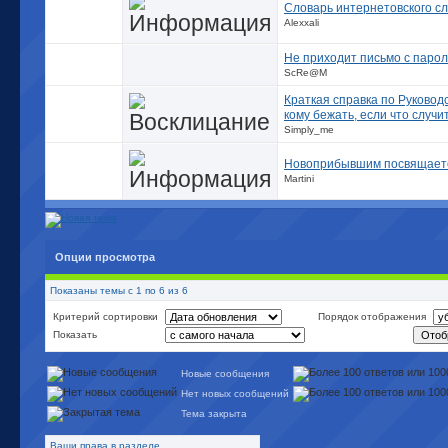
Словарь интернетовского сл
Alexxali
Не приходит письмо с паро
ScRe@M
Краткая справка по Руковод
кому бежать, если что случи
Simply_me
Новоприбывшим посвящает
Martini
Опции просмотра
Показаны темы с 1 по 6 из 6
Критерий сортировки
Порядок отображения
Показать
Новые сообщения
Нет новых сообщений
Тема закрыта
Ваши права в разделе