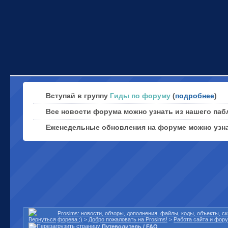
Вступай в группу
Гиды по форуму
(
подробнее
)
Все новости форума можно узнать из нашего паб
Еженедельные обновления на форуме можно узн
Prosims: новости, обзоры, дополнения, файлы, коды, объекты, 
форева ;)
>
Добро пожаловать на Prosims!
>
Работа сайта и фор
Путеводитель / FAQ