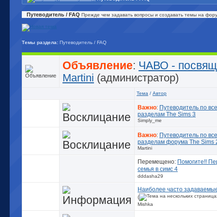
Путеводитель / FAQ
Прежде чем задавать вопросы и создавать темы на фору
Темы раздела:
Путеводитель / FAQ
Объявление
:
ЧАВО - посвящ
Martini
(администратор)
Тема
/
Автор
Важно
:
Путеводитель по вс
разделам The Sims 3
Simply_me
Важно
:
Путеводитель по вс
разделам форума The Sims 
Martini
Перемещено:
Помогите!! П
семья в симс 4
dddasha29
Наиболее часто задаваемы
(
Mishka