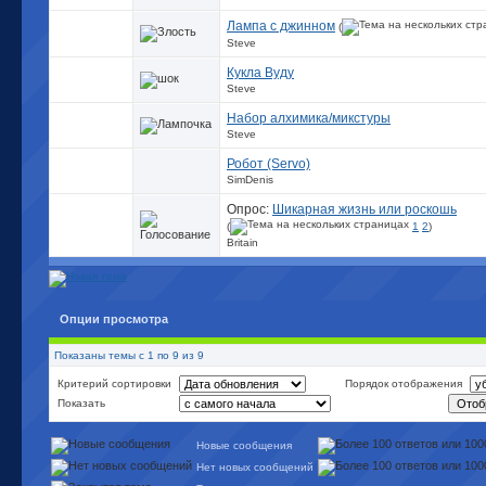
Лампа с джинном
(
Steve
Кукла Вуду
Steve
Набор алхимика/микстуры
Steve
Робот (Servo)
SimDenis
Опрос:
Шикарная жизнь или роскошь
(
1
2
)
Britain
Опции просмотра
Показаны темы с 1 по 9 из 9
Критерий сортировки
Порядок отображения
Показать
Новые сообщения
Нет новых сообщений