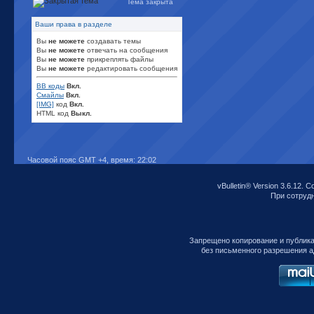
Тема закрыта
Ваши права в разделе
Вы
не можете
создавать темы
Вы
не можете
отвечать на сообщения
Вы
не можете
прикреплять файлы
Вы
не можете
редактировать сообщения
BB коды
Вкл.
Смайлы
Вкл.
[IMG]
код
Вкл.
HTML код
Выкл.
Часовой пояс GMT +4, время:
22:02
vBulletin® Version 3.6.12. C
При сотрудни
Запрещено копирование и публик
без письменного разрешения а