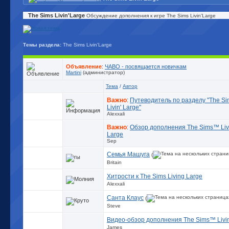
The Sims Livin'Large
Обсуждение дополнения к игре The Sims Livin'Large
Темы раздела:
The Sims Livin'Large
Объявление
:
ЧАВО - посвящается новичкам
Martini
(администратор)
Тема
/
Автор
Важно
:
Путеводитель по разделу "The Si
Livin' Large"
Alexxali
Важно
:
Обзор дополнения The Sims™ Livi
Large
Sep
Семья Машуга
(
Britain
Хитрости к The Sims Living Large
Alexxali
Санта Клаус
(
Steve
Видео-обзор дополнения The Sims™ Livin
James