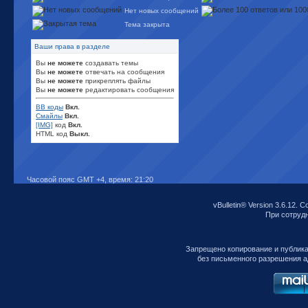
Нет новых сообщений
Тема закрыта
Ваши права в разделе
Вы
не можете
создавать темы
Вы
не можете
отвечать на сообщения
Вы
не можете
прикреплять файлы
Вы
не можете
редактировать сообщения
BB коды
Вкл.
Смайлы
Вкл.
[IMG]
код
Вкл.
HTML код
Выкл.
Часовой пояс GMT +4, время:
21:20
vBulletin® Version 3.6.12. C
При сотрудни
Запрещено копирование и публик
без письменного разрешения а