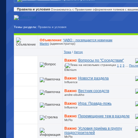
Правила и условия
Ознакомьтесь с Правилами оформления топиков с вашими 
Темы раздела:
Правила и условия
Объявление
:
ЧАВО - посвящается новичкам
Martini
(администратор)
Тема
/
Автор
Важно
:
Вопросы по "Соседствам"
(
1
2
3
...
После
Ellenium
Важно
:
Новости раздела
Influence
Важно
:
Вестник соседств
andre-obukho
Важно
:
Игра: Правда-ложь
Influence
Важно
:
Перемещение тем в разделе
Mr.Flo
Важно
:
Условия приёма в группу
градостроителей
Mr.Flo