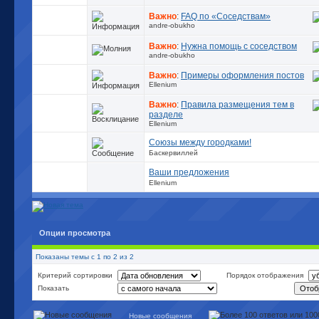
Важно
:
FAQ по «Соседствам»
andre-obukho
Важно
:
Нужна помощь с соседством
andre-obukho
Важно
:
Примеры оформления постов
Ellenium
Важно
:
Правила размещения тем в
разделе
Ellenium
Союзы между городками!
Баскервиллей
Ваши предложения
Ellenium
Опции просмотра
Показаны темы с 1 по 2 из 2
Критерий сортировки
Порядок отображения
Показать
Новые сообщения