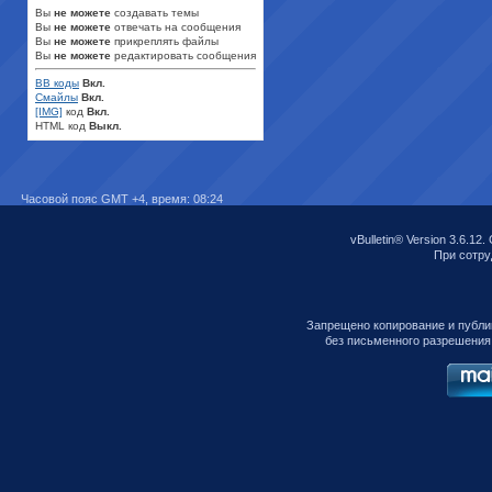
Вы
не можете
создавать темы
Вы
не можете
отвечать на сообщения
Вы
не можете
прикреплять файлы
Вы
не можете
редактировать сообщения
BB коды
Вкл.
Смайлы
Вкл.
[IMG]
код
Вкл.
HTML код
Выкл.
Часовой пояс GMT +4, время:
08:24
vBulletin® Version 3.6.12.
При сотруд
Запрещено копирование и публи
без письменного разрешения