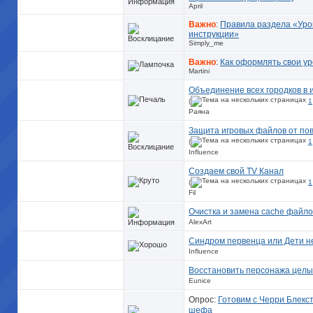
April
Важно
:
Правила раздела «Уро
инструкции»
Simply_me
Важно
:
Как оформлять свои ур
Martini
Объединение всех городков в 
(
1
Раяна
Защита игровых файлов от по
(
1
Influence
Создаем свой TV Канал
(
1
Fil
Очистка и замена cache файло
AlexArt
Синдром первенца или Дети не
Influence
Восстановить персонажа цел
Eunice
Опрос:
Готовим с Черри Блекст
шефа