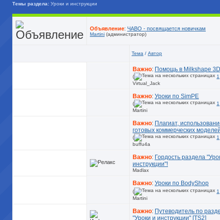
Темы раздела:
Уроки и инструкции
Объявление
:
ЧАВО - посвящается новичкам
Martini
(администратор)
Тема
/
Автор
Важно
:
Помощь в Milkshape 3
(
1
Virtual_Jack
Важно
:
Уроки по SimPE
(
1
Martini
Важно
:
Плагиат, использовани
готовых коммерческих моделе
(
1
buffu4a
Важно
:
Гордость раздела "Уро
инструкции"!
Madlax
Важно
:
Уроки по BodyShop
(
1
Martini
Важно
:
Путеводитель по разд
"Уроки и инструкции" [TS2]