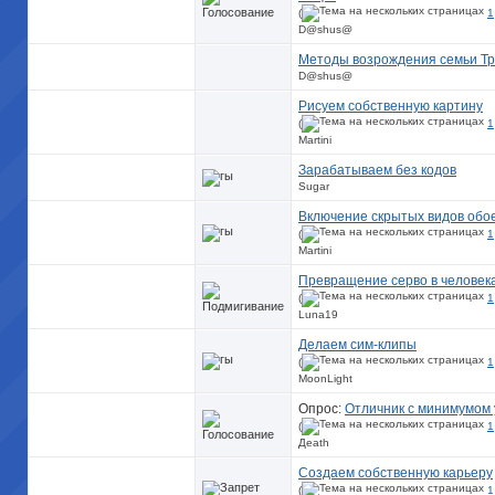
(
1
D@shus@
Методы возрождения семьи Тр
D@shus@
Рисуем собственную картину
(
1
Martini
Зарабатываем без кодов
Sugar
Включение скрытых видов обое
(
1
Martini
Превращение серво в человек
(
1
Luna19
Делаем сим-клипы
(
1
MoonLight
Опрос:
Отличник с минимумом
(
1
Деаth
Создаем собственную карьеру
(
1