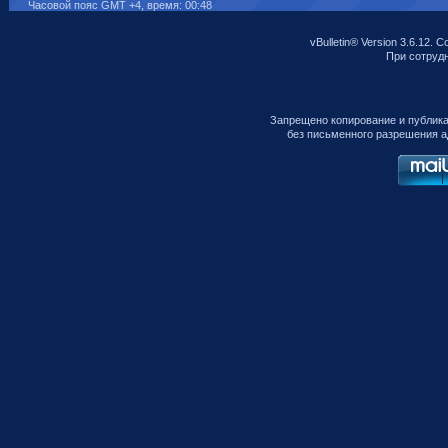
Часовой пояс GMT +4, время:
00:48
vBulletin® Version 3.6.12. C
При сотрудни
Запрещено копирование и публик
без письменного разрешения а