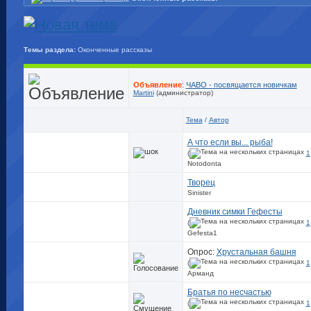
Темы раздела:
Оконченные рассказы
Объявление
:
ЧАВО - посвящается новичкам
Martini
(администратор)
Тема
/
Автор
А что если вы... рыба!
(
1
Notodonta
Творец
Sinister
Дневник симки Гефесты
(
1
Gefesta1
Опрос:
Хрустальная башня
(
1
Арманд
Братья по несчастью
(
1