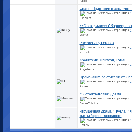
Aisgil
Франц. Недетские сказки. *око
(
1
Ellenium
>>Электричка<< Сборник расс
(
1
МЯУка
Рассказы by Lerenok
(
1
lerenok
Хранители. Фэнтези, Роман
(
1
Angelvens
Промокашка со стихами от Unh
(
1
Arnae
"Обстоятельства".Драма
(
1
SantaFulmine
Игрушечная драма *~Кукла~* 
жизни.*приостановлено*
(
1
Дождь