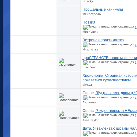
Snacky
Прощальные каникулы
Менестрель
Поэзия
(
1
MoonLight
Ветреная практикантка
(
1
Николетта
проСТРАНСТВенное мышлени
(
1
ElvenWo
Хронология. Странная история
показаться сумасшествием
alvicca
Опрос:
Лёд (новелла, драма) *
(
1
Лиралисс
Опрос:
Рождественская НЕсказ
(
1
Alice Taylor
Дата. Я заклеиваю шрамы мал
(
1