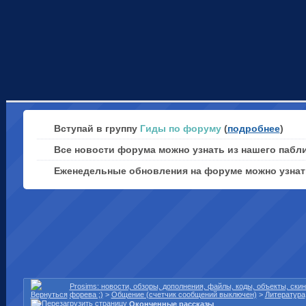
Вступай в группу
Гиды по форуму
(
подробнее
)
Все новости форума можно узнать из нашего пабл
Еженедельные обновления на форуме можно узна
Prosims: новости, обзоры, дополнения, файлы, коды, объекты, ск
форева ;)
>
Общение (счетчик сообщений выключен)
>
Литература
Оконченные рассказы