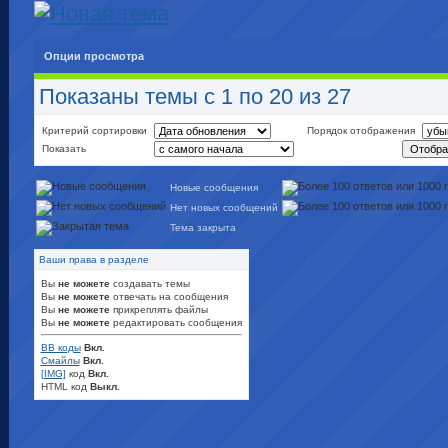
Опции просмотра
Показаны темы с 1 по 20 из 27
Критерий сортировки
Порядок отображения
Показать
Новые сообщения
Нет новых сообщений
Тема закрыта
Ваши права в разделе
Вы
не можете
создавать темы
Вы
не можете
отвечать на сообщения
Вы
не можете
прикреплять файлы
Вы
не можете
редактировать сообщения
BB коды
Вкл.
Смайлы
Вкл.
[IMG]
код
Вкл.
HTML код
Выкл.