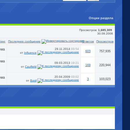
Опции раздела
Просмотров:
1,685,309
30.09.2008
Последнее сообщение
тинг
Ответов
Просмотров
29.11.2014
03:54
603
757,935
от
Influence
09.03.2013
19:21
169
220,944
от
Caulfield
20.04.2009
03:02
3
103,023
от
Basil