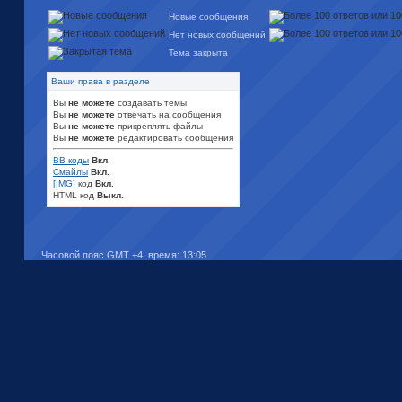
Новые сообщения
Нет новых сообщений
Тема закрыта
Ваши права в разделе
Вы
не можете
создавать темы
Вы
не можете
отвечать на сообщения
Вы
не можете
прикреплять файлы
Вы
не можете
редактировать сообщения
BB коды
Вкл.
Смайлы
Вкл.
[IMG]
код
Вкл.
HTML код
Выкл.
Часовой пояс GMT +4, время:
13:05