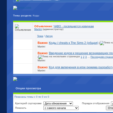
Темы раздела:
Коды
Объявление
:
ЧАВО - посвящается новичкам
Martini
(администратор)
Тема
/
Автор
Важно
:
Коды / cheats к The Sims 2 (общая)
(
Martini
Важно
:
Введение кодов и решение возникающих пр
(
1
2
3
...
Последняя стран
Martini
Важно
:
Код для включения в игре режима разработ
Martini
Опции просмотра
Показаны темы с 0 по 0 из 0
Критерий сортировки
Порядок отображения
Показать