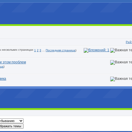
Рей
1
2
3
...
Последняя страница
)
и этом проблем
ица
)
чика