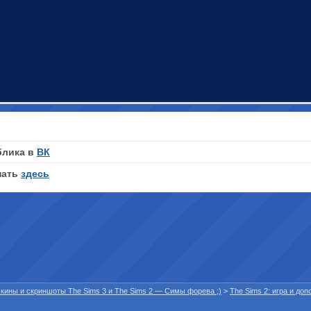
блика в
ВК
нать
здесь
 скины и скриншоты The Sims 3 и The Sims 2 — Симы форева ;)
>
The Sims 2: игра и до