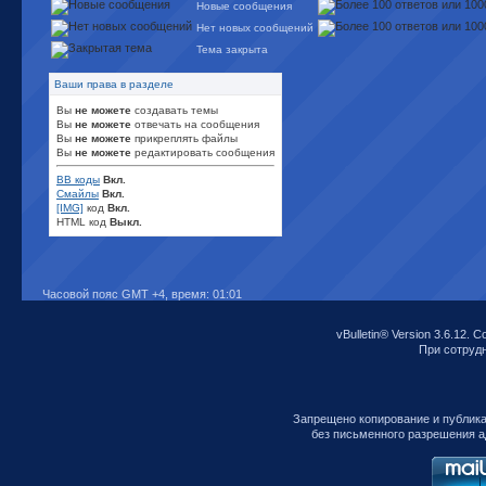
Новые сообщения
Нет новых сообщений
Тема закрыта
Ваши права в разделе
Вы
не можете
создавать темы
Вы
не можете
отвечать на сообщения
Вы
не можете
прикреплять файлы
Вы
не можете
редактировать сообщения
BB коды
Вкл.
Смайлы
Вкл.
[IMG]
код
Вкл.
HTML код
Выкл.
Часовой пояс GMT +4, время:
01:01
vBulletin® Version 3.6.12. C
При сотрудни
Запрещено копирование и публик
без письменного разрешения а