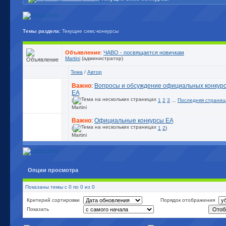
Темы раздела:
Текущие симс-конкурсы
Объявление
:
ЧАВО - посвящается новичкам
Martini
(администратор)
Тема
/
Автор
Важно
:
Вопросы и обсуждение официальных конкур
EA
(
1
2
3
...
Последняя страниц
Martini
Важно
:
Официальные конкурсы EA
(
1
2
)
Martini
Опции просмотра
Показаны темы с 0 по 0 из 0
Критерий сортировки
Порядок отображения
Показать