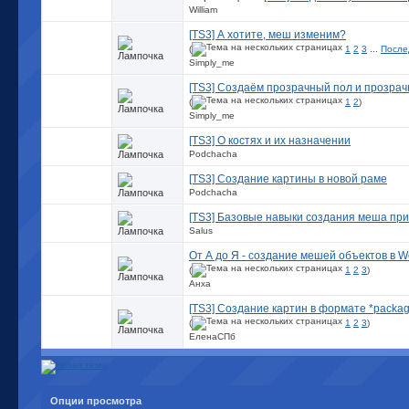
William
[TS3] А хотите, меш изменим?
(
1
2
3
...
После
Simply_me
[TS3] Создаём прозрачный пол и прозра
(
1
2
)
Simply_me
[TS3] О костях и их назначении
Podchacha
[TS3] Создание картины в новой раме
Podchacha
[TS3] Базовые навыки создания меша при
Salus
От А до Я - cозданиe мешей объектов в W
(
1
2
3
)
Анха
[TS3] Создание картин в формате *packa
(
1
2
3
)
ЕленаСПб
Опции просмотра