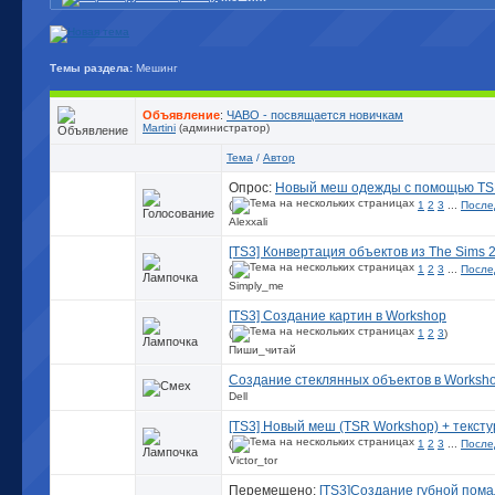
Темы раздела:
Мешинг
Объявление
:
ЧАВО - посвящается новичкам
Martini
(администратор)
Тема
/
Автор
Опрос:
Новый меш одежды с помощью TS
(
1
2
3
...
После
Alexxali
[TS3] Конвертация объектов из The Sims 2
(
1
2
3
...
После
Simply_me
[TS3] Создание картин в Workshop
(
1
2
3
)
Пиши_читай
Создание стеклянных объектов в Worksh
Dell
[TS3] Новый меш (TSR Workshop) + текст
(
1
2
3
...
После
Victor_tor
Перемещено:
[TS3]Создание губной пом