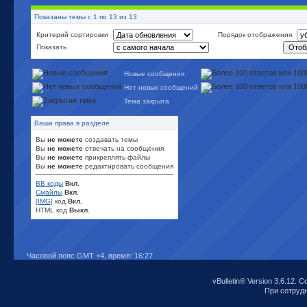
Показаны темы с 1 по 13 из 13
Критерий сортировки
Порядок отображения
Показать
Новые сообщения
Нет новых сообщений
Тема закрыта
Ваши права в разделе
Вы
не можете
создавать темы
Вы
не можете
отвечать на сообщения
Вы
не можете
прикреплять файлы
Вы
не можете
редактировать сообщения
BB коды
Вкл.
Смайлы
Вкл.
[IMG]
код
Вкл.
HTML код
Выкл.
Часовой пояс GMT +4, время:
16:27
vBulletin® Version 3.6.12. C
При сотрудни