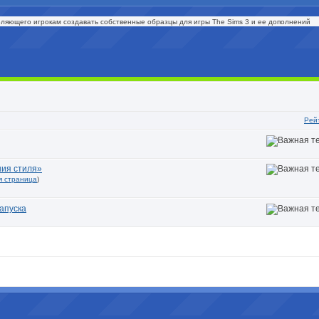
оляющего игрокам создавать собственные образцы для игры The Sims 3 и ее дополнений
Рей
ния стиля»
я страница
)
апуска