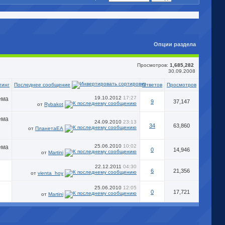
Опции раздела
Просмотров:
1,685,282
30.09.2008
Последнее сообщение
тинг
Ответов
Просмотров
19.10.2012
17:27
9
37,147
от
Rybakot
24.09.2010
23:13
34
63,860
от
ПланетаЕА
25.06.2010
10:02
0
14,946
от
Martini
22.12.2011
04:30
6
21,356
от
vienta_hoy
25.06.2010
12:05
0
17,721
от
Martini