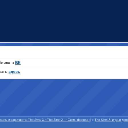
блика в
ВК
нать
здесь
 скины и скриншоты The Sims 3 и The Sims 2 — Симы форева ;)
>
The Sims 3: игра и до