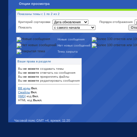
Опции просмотра
Показаны темы с 1 по 2 из 2
Критерий сортировки
Порядок отображения
Показать
Новые сообщения
Нет новых сообщений
Тема закрыта
Ваши права в разделе
Вы
не можете
создавать темы
Вы
не можете
отвечать на сообщения
Вы
не можете
прикреплять файлы
Вы
не можете
редактировать сообщения
BB коды
Вкл.
Смайлы
Вкл.
[IMG]
код
Вкл.
HTML код
Выкл.
Часовой пояс GMT +4, время:
11:20