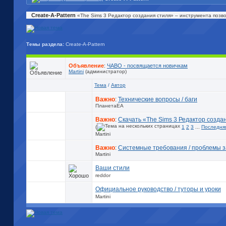
Create-A-Pattern
«The Sims 3 Редактор создания стиля» – инструмента позв
Темы раздела:
Create-A-Pattern
Объявление
:
ЧАВО - посвящается новичкам
Martini
(администратор)
Тема
/
Автор
Важно
:
Технические вопросы / баги
ПланетаЕА
Важно
:
Скачать «The Sims 3 Редактор созда
(
1
2
3
...
Последня
Martini
Важно
:
Системные требования / проблемы з
Martini
Ваши стили
reddor
Официальное руководство / туторы и уроки
Martini