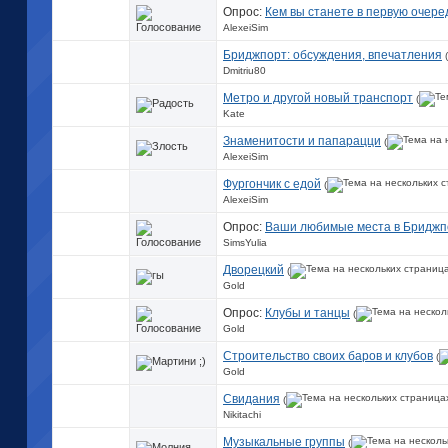
Опрос:
Кем вы станете в первую очере
AlexeiSim
Бриджпорт: обсуждения, впечатления
(
Dmitriu80
Метро и другой новый транспорт
(
Kate
Знаменитости и папарацци
(
AlexeiSim
Фургончик с едой
(
AlexeiSim
Опрос:
Ваши любимые места в Бриджп
SimsYulia
Дворецкий
(
Gold
Опрос:
Клубы и танцы
(
Gold
Строительство своих баров и клубов
(
Gold
Свидания
(
Nikitachi
Музыкальные группы
(