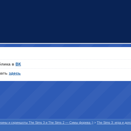
блика в
ВК
нать
здесь
 скины и скриншоты The Sims 3 и The Sims 2 — Симы форева ;)
>
The Sims 3: игра и до