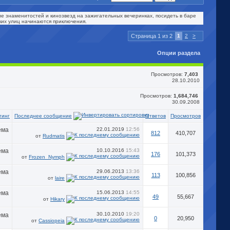
ле знаменитостей и кинозвезд на зажигательных вечеринках, посидеть в баре
ских улиц начинаются приключения.
Страница 1 из 2
1
2
>
Опции раздела
Просмотров:
7,403
28.10.2010
Просмотров:
1,684,746
30.09.2008
Последнее сообщение
тинг
Ответов
Просмотров
22.01.2019
12:56
812
410,707
от
Rudmatis
10.10.2016
15:43
176
101,373
от
Frozen_Nymph
29.06.2013
13:36
113
100,856
от
laire
15.06.2013
14:55
49
55,667
от
Hikary
30.10.2010
19:20
0
20,950
от
Cassiopeia