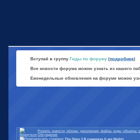
Вступай в группу
Гиды по форуму
(
подробнее
)
Все новости форума можно узнать из нашего па
Еженедельные обновления на форуме можно уз
Prosims: новости, обзоры, дополнения, файлы, коды, объекты,
Обсуждение
The Sims 3 В сумерках (Late Night)