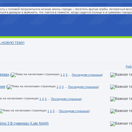
ть с головой погрузиться в ночную жизнь города – посетить крутые клубы, потереться воз
ься в джакузи и выяснить, что таится в темноте, когда садится солнце и в сумерках город
ать НОВУЮ ТЕМУ!
Рей
мерках
(
1
2
3
...
Последняя страница
)
ния
(
1
2
3
...
Последняя страница
)
1
2
3
...
Последняя страница
)
1
2
3
...
Последняя страница
)
ms 3 В сумерках (Late Night)