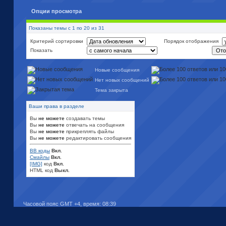
Опции просмотра
Показаны темы с 1 по 20 из 31
Критерий сортировки
Порядок отображения
Показать
Новые сообщения
Нет новых сообщений
Тема закрыта
Ваши права в разделе
Вы
не можете
создавать темы
Вы
не можете
отвечать на сообщения
Вы
не можете
прикреплять файлы
Вы
не можете
редактировать сообщения
BB коды
Вкл.
Смайлы
Вкл.
[IMG]
код
Вкл.
HTML код
Выкл.
Часовой пояс GMT +4, время:
08:39