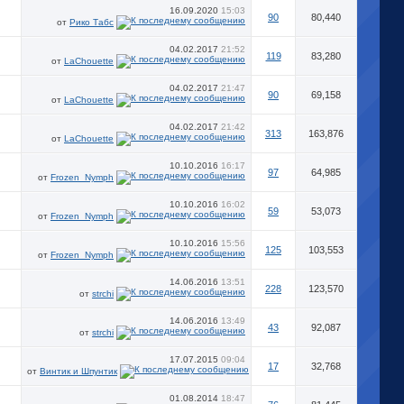
16.09.2020
15:03
90
80,440
от
Рико Табс
04.02.2017
21:52
119
83,280
от
LaChouette
04.02.2017
21:47
90
69,158
от
LaChouette
04.02.2017
21:42
313
163,876
от
LaChouette
10.10.2016
16:17
97
64,985
от
Frozen_Nymph
10.10.2016
16:02
59
53,073
от
Frozen_Nymph
10.10.2016
15:56
125
103,553
от
Frozen_Nymph
14.06.2016
13:51
228
123,570
от
strchi
14.06.2016
13:49
43
92,087
от
strchi
17.07.2015
09:04
17
32,768
от
Винтик и Шпунтик
01.08.2014
18:47