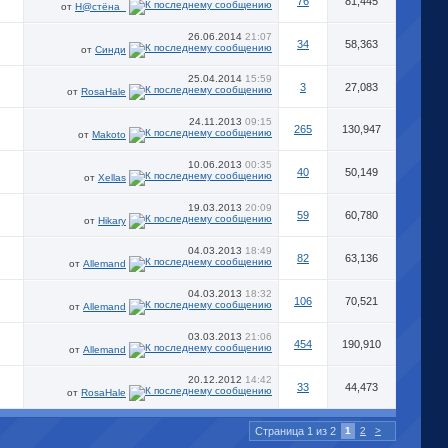
76
81,445
от
Н@стёна_
26.06.2014
21:07
34
58,363
от
Синди
25.04.2014
15:59
3
27,083
от
RosaHale
24.11.2013
09:15
265
130,947
от
Makoto
10.06.2013
00:35
40
50,149
от
Xellas
19.03.2013
20:09
59
60,780
от
Hikary
04.03.2013
18:49
82
63,136
от
Allemand
04.03.2013
18:32
106
70,521
от
Allemand
03.03.2013
21:06
454
190,910
от
Allemand
20.12.2012
14:42
33
44,473
от
RosaHale
Страница 1 из 2
1
2
>