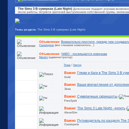
The Sims 3 В сумерках (Late Night)
Дополнение подарит игрокам возможнос
после работы, потрясти зрителей выступлением собственной группы, поплескат
Темы раздела:
The Sims 3 В сумерках (Late Night)
Объявление
:
Внимательно прочтите, прежде чем создав
Cassiopeia
(все слишком изменилось...)
Объявление
:
ЧАВО - посвящается новичкам
Martini
(администратор)
Тема
/
Автор
Важно
:
Глюки и баги в The Sims 3 В су
Gold
Важно
:
Ваши впечатления от дополне
Энка
Важно
:
Сумеречные скриншоты
(
FreeSpirit
Важно
:
The Sims 3 Late Night - купить
(
AlexeiSim
Важно
:
Путеводитель по разделу The Si
Cassiopeia