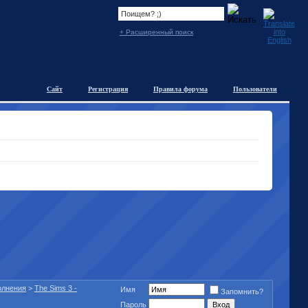
+ Расширенный поиск
Сайт
Регистрация
Правила форума
Пользователи
полнения
>
The Sims 3 -
Имя
Запомнить?
Пароль