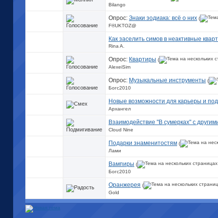
Bilango
Опрос:
Знаки зодиака: всё о них
(
F®UKTOZ@
Как заселить симов в неактивные квар
Rina A.
Опрос:
Квартиры
(
AlexeiSim
Опрос:
Музыкальные инструменты
(
Богс2010
Новые возможности для карьеры и по
Архангел
Взаимодействие "В сумерках" с други
Cloud Nine
Подарки знаменитостям
(
Лами
Вампиры
(
Богс2010
Оранжерея
(
Gold