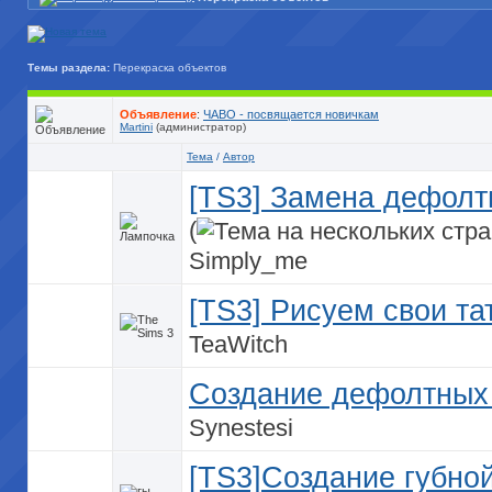
Темы раздела:
Перекраска объектов
Объявление
:
ЧАВО - посвящается новичкам
Martini
(администратор)
Тема
/
Автор
[TS3] Замена дефолт
(
Simply_me
[TS3] Рисуем свои та
TeaWitch
Создание дефолтных 
Synestesi
[TS3]Создание губно