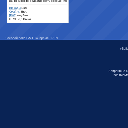
Вы
не можете
редактировать сообщения
BB коды
Вкл.
Смайлы
Вкл.
[IMG]
код
Вкл.
HTML код
Выкл.
Часовой пояс GMT +4, время:
17:59
vBull
Запрещено к
без письм