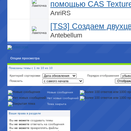
помощью CAS Texture
AnriRS
[TS3] Создаем двухцв
Antebellum
Опции просмотра
Показаны темы с 1 по 10 из 10
Критерий сортировки
Порядок отображения
Показать
Новые сообщения
Нет новых сообщений
Тема закрыта
Ваши права в разделе
Вы
не можете
создавать темы
Вы
не можете
отвечать на сообщения
Вы
не можете
прикреплять файлы