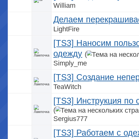
William
Делаем перекрашива
LightFire
[TS3] Наносим польз
одежду
(
Simply_me
[TS3] Создание непе
TeaWitch
[TS3] Инструкция по 
(
Sergius777
[TS3] Работаем с оде