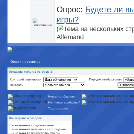
Опрос:
Будете ли вы
игры?
(
Allemand
Опции просмотра
Показаны темы с 1 по 20 из 37
Критерий сортировки
Порядок отображения
Показать
Новые сообщения
Нет новых сообщений
Тема закрыта
Ваши права в разделе
Вы
не можете
создавать темы
Вы
не можете
отвечать на сообщения
Вы
не можете
прикреплять файлы