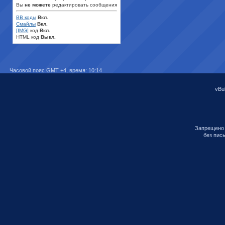
Вы
не можете
редактировать сообщения
BB коды
Вкл.
Смайлы
Вкл.
[IMG]
код
Вкл.
HTML код
Выкл.
Часовой пояс GMT +4, время:
10:14
vBul
Запрещено 
без пис