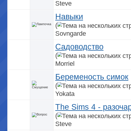
Steve
Навыки
(
Sovngarde
Садоводство
(
Morriel
Беременость симок
(
Yokata
The Sims 4 - разоча
(
Steve