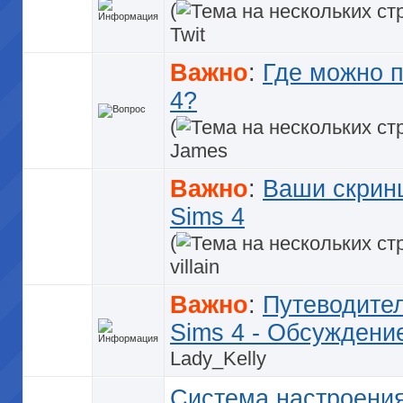
(
Twit
Важно
:
Где можно п
4?
(
James
Важно
:
Ваши скрин
Sims 4
(
villain
Важно
:
Путеводител
Sims 4 - Обсуждени
Lady_Kelly
Система настроения