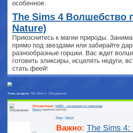
особенное.
The Sims 4 Волшебство 
Nature)
Прикоснитесь к магии природы. Занима
прямо под звездами или забирайте дар
разнообразные горшки. Вас ждет волше
готовить эликсиры, исцелять недуги, в
стать феей!
Темы раздела:
The Sims 4 - Обсуждение
Объявление
:
ЧАВО - посвящается новичкам
Martini
(администратор)
Тема
/
Автор
Важно
:
The Sims 4: