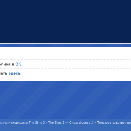
блика в
ВК
нать
здесь
 скины и скриншоты The Sims 3 и The Sims 2 — Симы форева ;)
>
Пользовательские пр