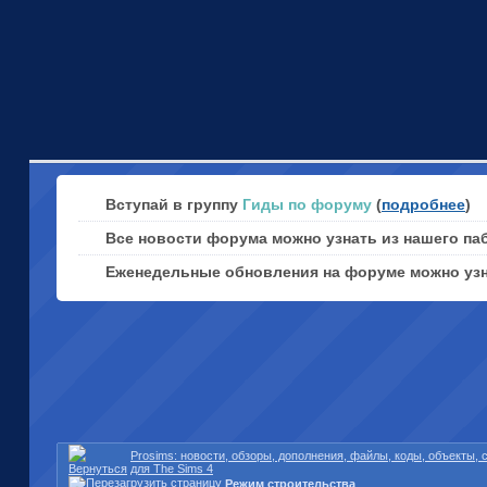
Вступай в группу
Гиды по форуму
(
подробнее
)
Все новости форума можно узнать из нашего па
Еженедельные обновления на форуме можно уз
Prosims: новости, обзоры, дополнения, файлы, коды, объекты,
для The Sims 4
Режим строительства