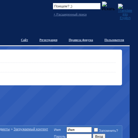
+ Расширенный поиск
Сайт
Регистрация
Правила форума
Пользователи
едметы
>
Загружаемый контент
Имя
Запомнить?
Пароль