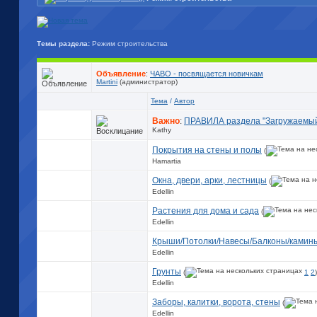
Темы раздела:
Режим строительства
Объявление
:
ЧАВО - посвящается новичкам
Martini
(администратор)
Тема
/
Автор
Важно
:
ПРАВИЛА раздела "Загружаемый
Kathy
Покрытия на стены и полы
(
Hamartia
Окна, двери, арки, лестницы
(
Edellin
Растения для дома и сада
(
Edellin
Крыши/Потолки/Навесы/Балконы/камин
Edellin
Грунты
(
1
2
)
Edellin
Заборы, калитки, ворота, стены
(
Edellin