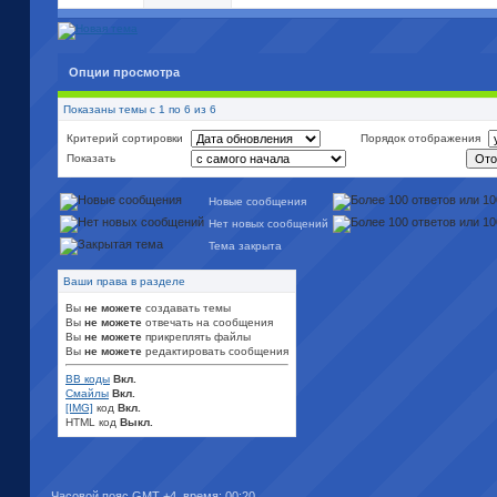
Опции просмотра
Показаны темы с 1 по 6 из 6
Критерий сортировки
Порядок отображения
Показать
Новые сообщения
Нет новых сообщений
Тема закрыта
Ваши права в разделе
Вы
не можете
создавать темы
Вы
не можете
отвечать на сообщения
Вы
не можете
прикреплять файлы
Вы
не можете
редактировать сообщения
BB коды
Вкл.
Смайлы
Вкл.
[IMG]
код
Вкл.
HTML код
Выкл.
Часовой пояс GMT +4, время:
00:20