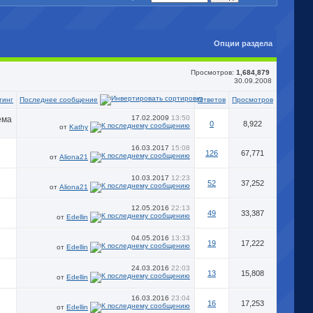
Опции раздела
Просмотров:
1,684,879
30.09.2008
Последнее сообщение
тинг
Ответов
Просмотров
17.02.2009
13:50
0
8,922
от
Kathy
16.03.2017
15:08
126
67,771
от
Aliona21
10.03.2017
12:23
52
37,252
от
Aliona21
12.05.2016
22:13
49
33,387
от
Edellin
04.05.2016
13:33
19
17,222
от
Edellin
24.03.2016
22:03
13
15,808
от
Edellin
16.03.2016
23:04
16
17,253
от
Edellin