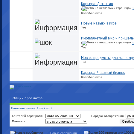
Карьера: Детектив
(
1
KseniAndrevna
Новые навыки в игре
Twit
Инопланетный мир и пришел
(
1
Twit
Новые предметы для коллекц
Twit
Карьера: Частный бизнес
KseniAndrevna
Опции просмотра
Показаны темы с 1 по 7 из 7
Критерий сортировки
Порядок отображения
Показать
Новые сообщения