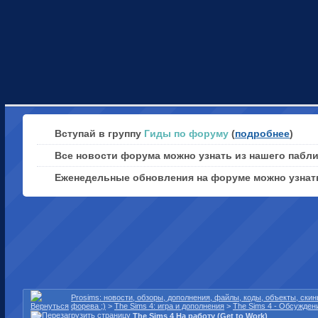
Вступай в группу
Гиды по форуму
(
подробнее
)
Все новости форума можно узнать из нашего пабл
Еженедельные обновления на форуме можно узна
Prosims: новости, обзоры, дополнения, файлы, коды, объекты, ски
форева ;)
>
The Sims 4: игра и дополнения
>
The Sims 4 - Обсужден
The Sims 4 На работу (Get to Work)