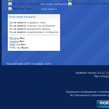
Нет новых сообщений
Тема закрыта
Ваши права в разделе
Вы
не можете
создавать темы
Вы
не можете
отвечать на сообщения
Вы
не можете
прикреплять файлы
Вы
не можете
редактировать сообщения
BB коды
Вкл.
Смайлы
Вкл.
[IMG]
код
Вкл.
HTML код
Выкл.
Часовой пояс GMT +4, время:
13:43
vBulletin® Version 3.6.12. C
При сотрудни
Запрещено копирование и публик
без письменного разрешения а