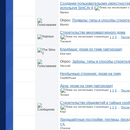
Создание пользовательских окрестностей
используя SimCity 4
(
Martini
Опрос:
Подвалы: типы и способы строите
Martini
Строительство многоквартирного дома
(
1
2
3
...
После
Tremere
Кладбище: уроки по теме (авторская)
kisa-san
Опрос:
Заборы: типы и способы строител
Alexxali
Необычные строения: уроки на тему
ГлаМУРная
Дача: уроки на тему (авторская)
(
1
2
3
...
После
Temari
Строительство общежитий и тайных соо
(
1
2
3
...
После
Kirpi
Ландшафтные постройки: теплицы, бесед
т.д.
Cheese