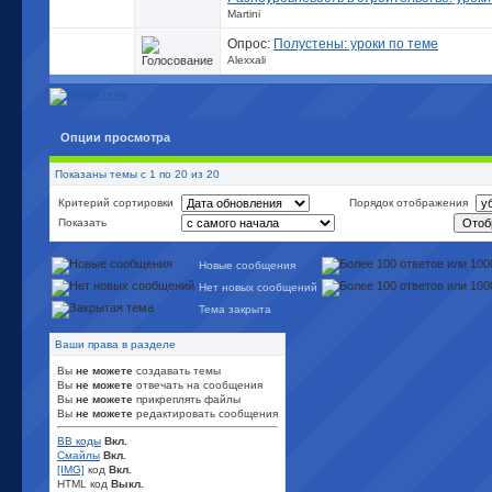
Martini
Опрос:
Полустены: уроки по теме
Alexxali
Опции просмотра
Показаны темы с 1 по 20 из 20
Критерий сортировки
Порядок отображения
Показать
Новые сообщения
Нет новых сообщений
Тема закрыта
Ваши права в разделе
Вы
не можете
создавать темы
Вы
не можете
отвечать на сообщения
Вы
не можете
прикреплять файлы
Вы
не можете
редактировать сообщения
BB коды
Вкл.
Смайлы
Вкл.
[IMG]
код
Вкл.
HTML код
Выкл.