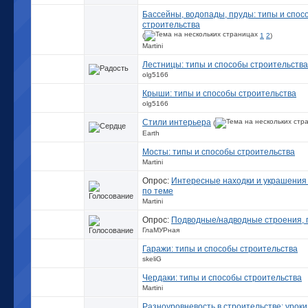
Бассейны, водопады, пруды: типы и спос
строительства
(
1
2
)
Martini
Лестницы: типы и способы строительства
olg5166
Крыши: типы и способы строительства
olg5166
Стили интерьера
(
Earth
Мосты: типы и способы строительства
Martini
Опрос:
Интересные находки и украшения 
по теме
Martini
Опрос:
Подводные/надводные строения,
ГлаМУРная
Гаражи: типы и способы строительства
skeliG
Чердаки: типы и способы строительства
Martini
Разноуровневость в строительстве: уроки