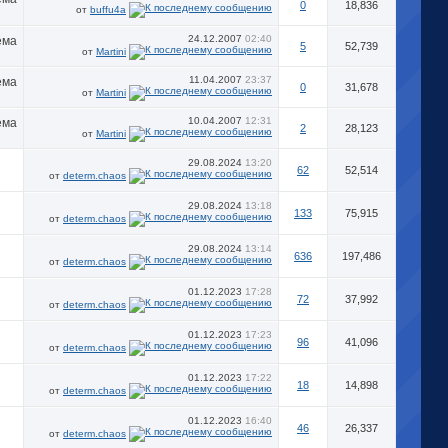
0
18,836
от
buffu4a
24.12.2007
02:40
5
52,739
от
Martini
11.04.2007
23:37
0
31,678
от
Martini
10.04.2007
12:31
2
28,123
от
Martini
29.08.2024
13:20
62
52,514
от
determ.chaos
29.08.2024
13:18
133
75,915
от
determ.chaos
29.08.2024
13:14
636
197,486
от
determ.chaos
01.12.2023
17:28
72
37,992
от
determ.chaos
01.12.2023
17:23
96
41,096
от
determ.chaos
01.12.2023
17:22
18
14,898
от
determ.chaos
01.12.2023
16:40
46
26,337
от
determ.chaos