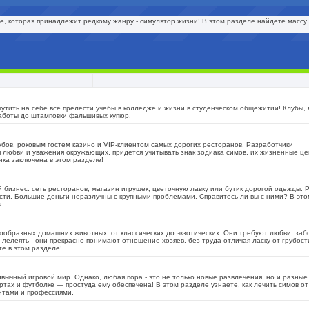
е, которая принадлежит редкому жанру - симулятор жизни! В этом разделе найдете массу 
утить на себе все прелести учебы в колледже и жизни в студенческом общежитии! Клубы, 
 работы до штамповки фальшивых купюр.
убов, роковым гостем казино и VIP-клиентом самых дорогих ресторанов. Разработчики
 любви и уважения окружающих, придется учитывать знак зодиака симов, их жизненные це
ика заключена в этом разделе!
й бизнес: сеть ресторанов, магазин игрушек, цветочную лавку или бутик дорогой одежды.
ости. Большие деньги неразлучны с крупными проблемами. Справитесь ли вы с ними? В эт
.
ообразных домашних животных: от классических до экзотических. Они требуют любви, заб
 лелеять - они прекрасно понимают отношение хозяев, без труда отличая ласку от грубост
те в этом разделе!
вычный игровой мир. Однако, любая пора - это не только новые развлечения, но и разные
тах и футболке — простуда ему обеспечена! В этом разделе узнаете, как лечить симов от 
нтами и профессиями.