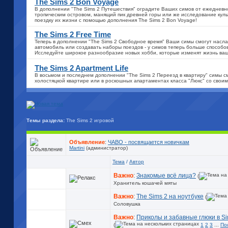
The Sims 2 Bon Voyage
В дополнении "The Sims 2 Путешествия" оградите Ваших симов от ежедневно
тропическим островом, манящий пик древней горы или же исследование культ
поездку их жизни с помощью дополнения The Sims 2 Bon Voyage!
The Sims 2 Free Time
Теперь в дополнении "The Sims 2 Свободное время" Ваши симы смогут насла
автомобиль или создавать наборы поездов - у симов теперь больше способов
Исследуйте широкое разнообразие новых хобби, которые изменят жизнь ваши
The Sims 2 Apartment Life
В восьмом и последнем дополнении "The Sims 2 Переезд в квартиру" симы см
холостяцкой квартире или в роскошных апартаментах класса "Люкс" со свои
Темы раздела:
The Sims 2 игровой
Объявление
:
ЧАВО - посвящается новичкам
Martini
(администратор)
Тема
/
Автор
Важно
:
Знакомые всё лица?
(
Хранитель кошачей мяты
Важно
:
The Sims 2 на ноутбуке
(
Соловушка
Важно
:
Приколы и забавные глюки в S
(
1
2
3
...
По