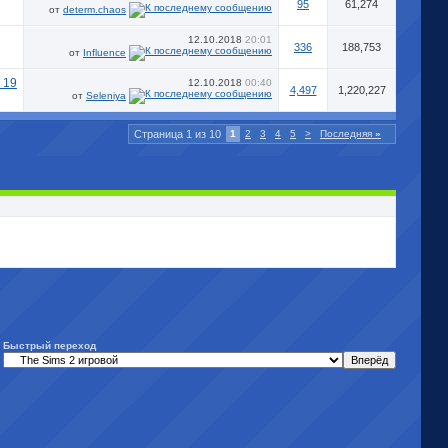
95
61,274
от
determ.chaos
12.10.2018
20:01
336
188,753
от
Influence
12.10.2018
00:40
4,497
1,220,227
от
Seleniya
Страница 1 из 10
1
2
3
4
5
>
Последняя
»
Быстрый переход