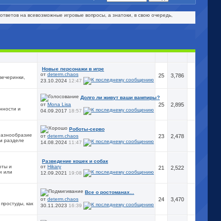
ответов на всевозможные игровые вопросы, а знатоки, в свою очередь,
Новые персонажи в игре
от
determ.chaos
25
3,786
вечеринки,
23.10.2024
12:47
Долго ли живут ваши вампиры?
от
Mona Lisa
25
2,895
нности и
04.09.2017
18:57
Роботы-серво
 Разнообразие
от
determ.chaos
23
2,478
ом разделе
14.08.2024
11:47
Разведение кошек и собак
оты и
от
Hikary
21
2,522
и или
12.09.2021
19:08
Все о ростоманах...
от
determ.chaos
24
3,470
простуды, как
30.11.2023
16:39