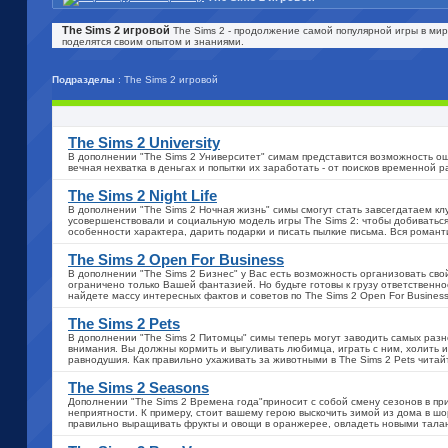
The Sims 2 игровой
The Sims 2 - продолжение самой популярной игры в мир
поделятся своим опытом и знаниями.
Подразделы
: The Sims 2 игровой
The Sims 2 University
В дополнении "The Sims 2 Университет" симам представится возможность ощ
вечная нехватка в деньгах и попытки их заработать - от поисков временной
The Sims 2 Night Life
В дополнении "The Sims 2 Ночная жизнь" симы смогут стать завсегдатаем кл
усовершенствовали и социальную модель игры The Sims 2: чтобы добиваться
особенности характера, дарить подарки и писать пылкие письма. Вся романт
The Sims 2 Open For Business
В дополнении "The Sims 2 Бизнес" у Вас есть возможность организовать сво
ограничено только Вашей фантазией. Но будьте готовы к грузу ответственн
найдете массу интересных фактов и советов по The Sims 2 Open For Business
The Sims 2 Pets
В дополнении "The Sims 2 Питомцы" симы теперь могут заводить самых разн
внимания. Вы должны кормить и выгуливать любимца, играть с ним, холить и
равнодушия. Как правильно ухаживать за животными в The Sims 2 Pets читай
The Sims 2 Seasons
Дополнении "The Sims 2 Времена года"приносит с собой смену сезонов в при
неприятности. К примеру, стоит вашему герою выскочить зимой из дома в шор
правильно выращивать фрукты и овощи в оранжерее, овладеть новыми тала