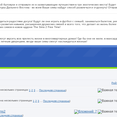
й бытовухи и отправьте их в захватывающие путешествия в три экзотических места! Буде
уры Дальнего Востока - во всем Ваши симы найдут способ развлечься и отдохнуть! Отправ
диться радостями досуга! Будут ли они играть в футбол с семьей, заниматься балетом, р
 развития навыков, расширения дружеских связей и всего того, что делает их жизнь более
х симов в новом аддоне The Sims 2 Free Time!
огут вкусить всю прелесть жизни в многоквартирных домах! Где бы они не жили, в мансард
м личным дворецким, везде ваши симы смогут наслаждаться жизнью!
Рей
1
2
3
...
Последняя страница
)
1
2
3
...
Последняя страница
)
ims2
следняя страница
)