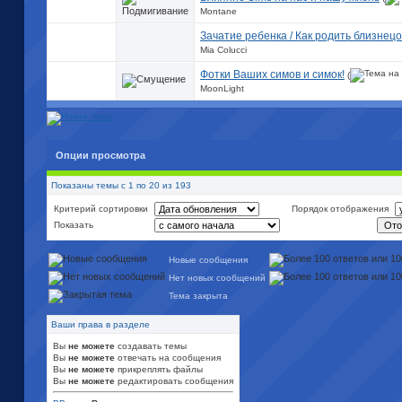
Montane
Зачатие ребенка / Как родить близнец
Mia Colucci
Фотки Ваших симов и симок!
(
MoonLight
Опции просмотра
Показаны темы с 1 по 20 из 193
Критерий сортировки
Порядок отображения
Показать
Новые сообщения
Нет новых сообщений
Тема закрыта
Ваши права в разделе
Вы
не можете
создавать темы
Вы
не можете
отвечать на сообщения
Вы
не можете
прикреплять файлы
Вы
не можете
редактировать сообщения