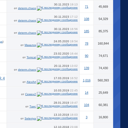
30.11.2023
19:13
71
45,669
от
determ.chaos
30.11.2023
17:12
108
54,329
от
determ.chaos
30.11.2023
16:56
185
85,375
от
determ.chaos
24.05.2020
19:54
ца
)
78
160,844
от
Макалок
23.02.2020
16:44
90
74,671
от
Tomcat
20.11.2019
13:02
139
74,430
от
determ.chaos
17.03.2019
16:52
1,016
560,393
от
AlexArt
10.03.2019
22:45
14
25,649
от
Семен2
28.01.2019
19:47
104
60,381
от
Таис
13.10.2018
18:03
3
16,800
от
Seleniya
12.10.2018
23:08