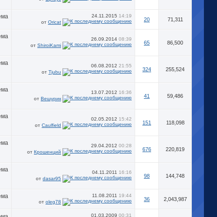
24.11.2015
14:19
20
71,311
от
Oricat
26.09.2014
08:39
65
86,500
от
ShiroiKami
06.08.2012
21:55
324
255,524
от
Tjubu
13.07.2012
16:36
41
59,486
от
Вешурик
02.05.2012
15:42
151
118,098
от
Caulfield
29.04.2012
00:28
676
220,819
от
Крошенций
04.11.2011
16:16
98
144,748
от
dasar95
11.08.2011
19:44
36
2,043,987
от
oleg78
01.03.2009
00:31