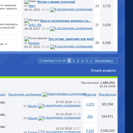
Фотки с ваших отпусков!
т то пышным
от
Mirby
23
3,715
ьте симов в
08.01.2021
18:36
Баги и технические вопросы по...
емонтировать
от
DrAU_RA
27
3,029
 успешной!
28.06.2017
18:46
Что лучше: квартира или дом?
29
6,595
от
Beatriss
ах, в
05.07.2021
23:48
Страница 1 из 10
1
2
3
4
5
>
Последняя
»
Опции раздела
Просмотров:
1,684,354
30.09.2008
Последнее сообщение
тинг
Ответов
Просмотров
07.03.2019
14:41
1,073
302,368
от
AlexArt
10.10.2016
22:35
250
164,871
от
Arkada
10.10.2016
10:27
5,576
2,505,023
от
Eprays