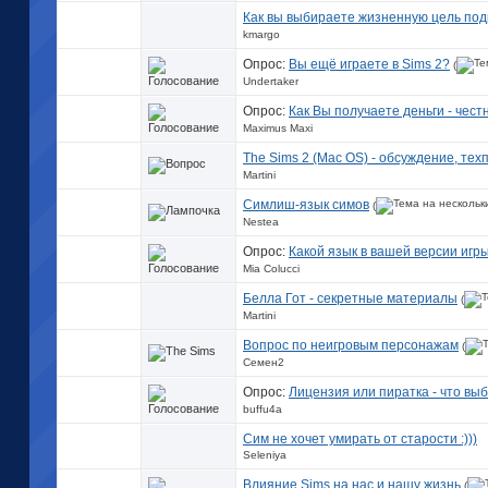
Как вы выбираете жизненную цель по
kmargo
Опрос:
Вы ещё играете в Sims 2?
(
Undertaker
Опрос:
Как Вы получаете деньги - чест
Maximus Maxi
The Sims 2 (Mac OS) - обсуждение, техп
Martini
Симлиш-язык симов
(
Nestea
Опрос:
Какой язык в вашей версии игр
Mia Colucci
Белла Гот - секретные материалы
(
Martini
Вопрос по неигровым персонажам
(
Семен2
Опрос:
Лицензия или пиратка - что вы
buffu4a
Сим не хочет умирать от старости :)))
Seleniya
Влияние Sims на нас и нашу жизнь
(