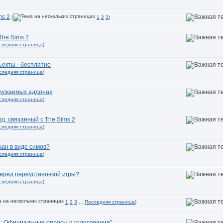
ms 2
(
1
2
3
)
The Sims 2
следняя страница
)
екты - бесплатно
следняя страница
)
пускаемых аддонах
следняя страница
)
рд, связанный с The Sims 2
следняя страница
)
чан в виде симов?
следняя страница
)
перед переустановкой игры?
следняя страница
)
1
2
3
...
Последняя страница
)
 2: Официальные опросы и голосования"