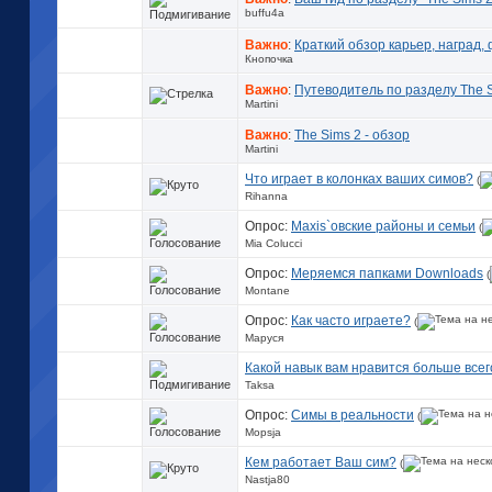
buffu4a
Важно
:
Краткий обзор карьер, наград
Кнопочка
Важно
:
Путеводитель по разделу The S
Martini
Важно
:
The Sims 2 - обзор
Martini
Что играет в колонках ваших симов?
(
Rihanna
Опрос:
Maxis`овские районы и семьи
(
Mia Colucci
Опрос:
Меряемся папками Downloads
(
Montane
Опрос:
Как часто играете?
(
Маруся
Какой навык вам нравится больше всег
Taksa
Опрос:
Симы в реальности
(
Mopsja
Кем работает Ваш сим?
(
Nastja80