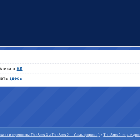
блика в
ВК
нать
здесь
 скины и скриншоты The Sims 3 и The Sims 2 — Симы форева ;)
>
The Sims 2: игра и до