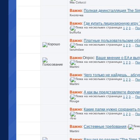
Mia Colucci
Важно
:
Полная деинсталляция The Si
Кнопочка
Важно
:
Где купить лицензионную игру 
(
1
2
3
...
По
buffu4a
Важно
:
Платные пользовательские объ
(
1
2
3
...
По
Iaruindaw
Важно
:Опрос:
Ваше мнение о EA и вы
(
1
2
3
...
По
Martini
Важно
:
Чего только не найдешь... абсу
(
1
2
3
...
По
Martini
Важно
:
А как вы представляете форум
(
1
2
3
...
По
Rouge
Важно
:
Какие папки нужно сохранить 
(
1
2
3
...
По
-N-io
Важно
:
Системные требования
(
Martini
Важно
:
Ваш гид по разделу "The Sims