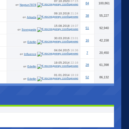
07.10.2023
07:15
84
100,861
от
Neptun7878
09.10.2018
21:24
38
55,227
от
Arkada
15.08.2018
19:37
51
92,940
от
Sovngarde
30.03.2016
23:01
16
42,158
от
Edellin
04.04.2015
16:36
7
20,450
от
Influence
19.05.2014
22:16
28
61,398
от
Edellin
01.01.2014
18:19
52
86,132
от
Edellin