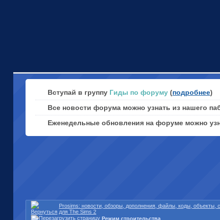
Вступай в группу
Гиды по форуму
(
подробнее
)
Все новости форума можно узнать из нашего па
Еженедельные обновления на форуме можно уз
Prosims: новости, обзоры, дополнения, файлы, коды, объекты,
для The Sims 2
Режим строительства