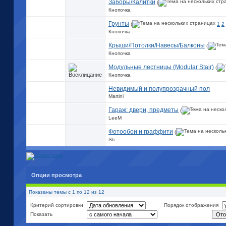
Заборы/Калитки
(
Кнопочка
Грунты
(
1
2
Кнопочка
Крыши/Потолки/Навесы/Балконы
(
Кнопочка
Модульные лестницы (Modular Stair)
(
Кнопочка
Невидимый и полупрозрачный пол
Martini
Гараж: двери, предметы
(
LeeM
Фотообои и граффити
(
Sti
Опции просмотра
Показаны темы с 1 по 12 из 12
Критерий сортировки
Порядок отображения
Показать