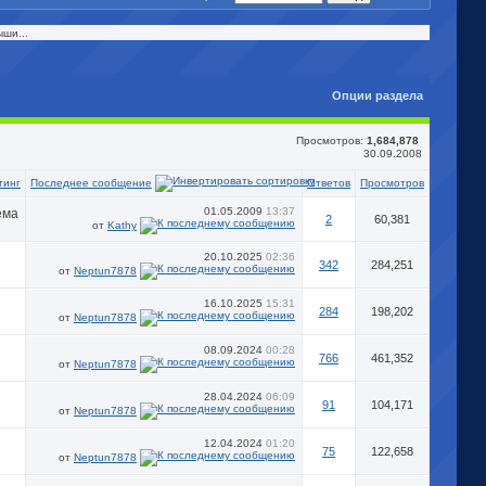
ыши...
Опции раздела
Просмотров:
1,684,878
30.09.2008
Последнее сообщение
тинг
Ответов
Просмотров
01.05.2009
13:37
2
60,381
от
Kathy
20.10.2025
02:36
342
284,251
от
Neptun7878
16.10.2025
15:31
284
198,202
от
Neptun7878
08.09.2024
00:28
766
461,352
от
Neptun7878
28.04.2024
06:09
91
104,171
от
Neptun7878
12.04.2024
01:20
75
122,658
от
Neptun7878