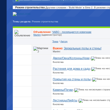
Режим строительства
Другими словами - 'Build Mode' в Sims 2. В режиме с
Темы раздела:
Режим строительства
Объявление
:
ЧАВО - посвящается новичкам
Martini
(администратор)
Тема
/
Автор
Важно
:
Зеркальные полы и стены!
Martini
Двери/Окна/Колонны/Арки
(
Кнопочка
Растения для дома и сада
(
Кнопочка
Покрытия на стены и полы
(
Кнопочка
Камины/Печки
(
Кнопочка
Лестницы/Лифты
(
Кнопочка