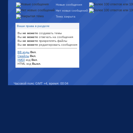
Новые сообщения
Нет новых сообщений
Тема закрыта
Ваши права в разделе
Вы
не можете
создавать темы
Вы
не можете
отвечать на сообщения
Вы
не можете
прикреплять файлы
Вы
не можете
редактировать сообщения
BB коды
Вкл.
Смайлы
Вкл.
[IMG]
код
Вкл.
HTML код
Выкл.
Часовой пояс GMT +4, время:
00:04