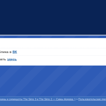
блика в
ВК
нать
здесь
 скины и скриншоты The Sims 3 и The Sims 2 — Симы форева ;)
>
Пользовательские пр