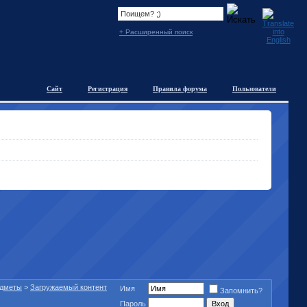
+ Расширенный поиск
Сайт
Регистрация
Правила форума
Пользователи
едметы
>
Загружаемый контент
Имя
Запомнить?
Пароль