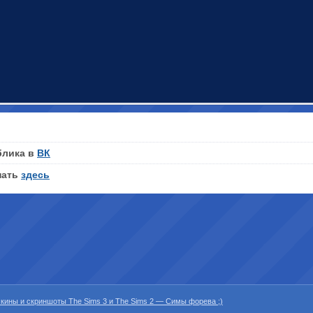
блика в
ВК
нать
здесь
 скины и скриншоты The Sims 3 и The Sims 2 — Симы форева ;)