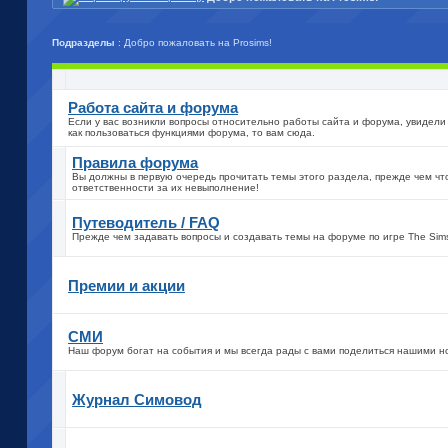
Подразделы
: Добро пожаловать на Prosims!
Работа сайта и форума
Если у вас возникли вопросы относительно работы сайта и форума, увидели 
как пользоваться функциями форума, то вам сюда.
Правила форума
Вы должны в первую очередь прочитать темы этого раздела, прежде чем чт
ответственности за их невыполнение!
Путеводитель / FAQ
Прежде чем задавать вопросы и создавать темы на форуме по игре The Sim
Премии и акции
СМИ
Наш форум богат на события и мы всегда рады с вами поделиться нашими н
Журнал Симовод