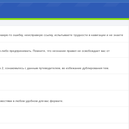
какую-то ошибку, неисправную ссылку, испытываете трудности в навигации и не знаете
о-либо предпринимать. Помните, что незнание правил не освобождает вас от
s 2, ознакомьтесь с данным путеводителем, во избежание дублирования тем.
овостями в любом удобном для вас формате.