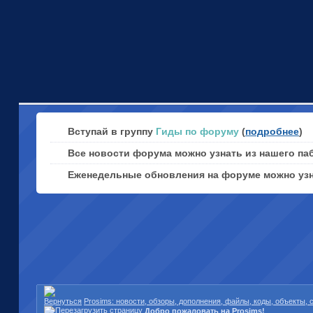
Вступай в группу
Гиды по форуму
(
подробнее
)
Все новости форума можно узнать из нашего па
Еженедельные обновления на форуме можно уз
Prosims: новости, обзоры, дополнения, файлы, коды, объекты,
Добро пожаловать на Prosims!