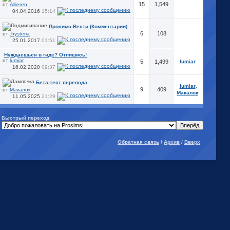
15
1,549
от
Allieren
04.04.2016
15:14
Просимс-Вести (Комментарии)
6
108
от
.hysteria
25.01.2017
01:51
Нуждаешься в гиде? Отпишись!
от
lumiar
5
1,499
lumiar
16.02.2020
09:37
Бета-тест перевода
lumiar
,
9
409
от
Макалок
Макалок
11.05.2025
21:29
Быстрый переход
Обратная связь
/
Архив
/
Вверх