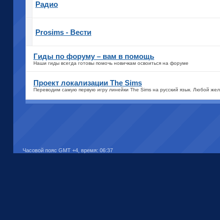
Радио
Prosims - Вести
Гиды по форуму – вам в помощь
Наши гиды всегда готовы помочь новичкам освоиться на форуме
Проект локализации The Sims
Переводим самую первую игру линейки The Sims на русский язык. Любой жел
Часовой пояс GMT +4, время:
06:37