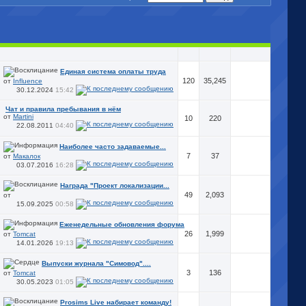
Единая система оплаты труда
120
35,245
от
Influence
30.12.2024
15:42
Чат и правила пребывания в нём
от
Martini
10
220
22.08.2011
04:40
Наиболее часто задаваемые...
7
37
от
Макалок
03.07.2016
16:28
Награда "Проект локализации...
49
2,093
от
15.09.2025
00:58
Еженедельные обновления форума
26
1,999
от
Tomcat
14.01.2026
19:13
Выпуски журнала "Симовод"....
3
136
от
Tomcat
30.05.2023
01:05
Prosims Live набирает команду!